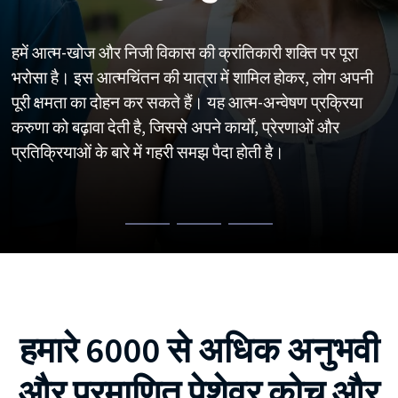
करते हैं
हमारी परिकल्पना एक प्रबुद्ध मानवता की है, जो संपूर्णता, संबंध
हमें आत्म-खोज और निजी विकास की क्रांतिकारी शक्ति पर पूरा
और करुणा की धारणाओं पर टिकी हुई है।
भरोसा है। इस आत्मचिंतन की यात्रा में शामिल होकर, लोग अपनी
हमारा उपकरण सिर्फ एक एनीयाग्राम व्यक्तित्व मूल्यांकन नहीं है; यह
पूरी क्षमता का दोहन कर सकते हैं। यह आत्म-अन्वेषण प्रक्रिया
आत्म-अन्वेषण के लिए एक विश्व-प्रमुख दिशासूचक है। परिशुद्धता
आत्म-अन्वेषण, उन्नत पारस्परिक संबंधों और पोषित सहानुभूति के
करुणा को बढ़ावा देती है, जिससे अपने कार्यों, प्रेरणाओं और
हमारा वास्तविक ध्येय है; अंतर्दृष्टि से परिपूर्ण, रूपांतरणकारी परिणाम
माध्यम से, हमारा उद्देश्य एक करुणामय, जुड़े हुए और संपूर्ण
प्रतिक्रियाओं के बारे में गहरी समझ पैदा होती है।
प्रदान करना हमारा लक्ष्य है।
मानवता में योगदान देना है।
हमारे 6000 से अधिक अनुभवी
और प्रमाणित पेशेवर कोच और