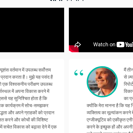
्यूशंस वर्तमान में उपलब्ध सर्वोत्तम
मैं त
न प्रदान करता है। मुझे यह पसंद है
से ज़
 एक विश्वसनीय परीक्षण उपलब्ध
रिपोर
्यस्थल में अपना विकास करने में
विकास
ससे यह सुनिश्चित होता है कि
का प्
ापक कार्यक्रम में सोच-समझकर
क्योंकि मेरा मानना है कि यह रि
द्धता और अपने ग्राहकों को प्रदान
व्यक्तित्व का मूल्यांकन करन
कूलित करने और कोचों की विशिष्ट
एग्जीक्यूटिव को एकीकृत एनीय
ं सचेत विकास को बढ़ावा देने में एक
करने के इच्छुक हों और अपनी