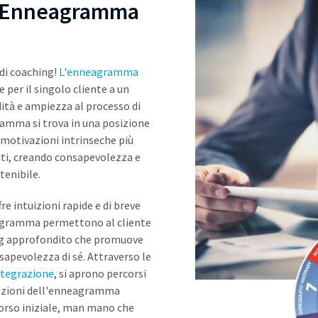
'Enneagramma
 di coaching!
L'enneagramma
e per il singolo cliente a un
dità e ampiezza al processo di
ramma si trova in una posizione
 motivazioni intrinseche più
anti, creando consapevolezza e
tenibile.
 intuizioni rapide e di breve
nneagramma permettono al cliente
ing approfondito che promuove
nsapevolezza di sé. Attraverso le
 integrazione
, si aprono percorsi
ntuizioni dell'enneagramma
orso iniziale, man mano che