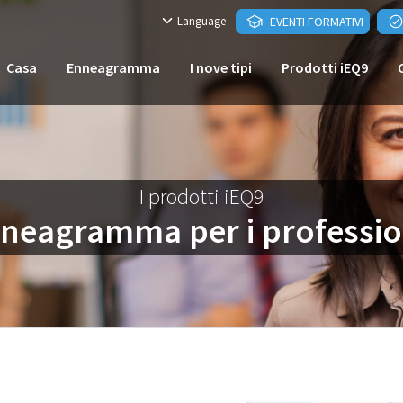
Language
EVENTI FORMATIVI
Casa
Enneagramma
I nove tipi
Prodotti iEQ9
I prodotti iEQ9
nneagramma per i profession