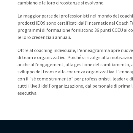
cambiano e le loro circostanze si evolvono.
La maggior parte dei professionisti nel mondo del coachin
prodotti iEQ9 sono certificati dall'International Coach Fe
programmi di formazione forniscono 36 punti CCEU ai c
le loro credenziali annuali.
Oltre al coaching individuale, l'enneagramma apre nuove s
di team e organizzativo. Poiché si rivolge alla motivazio
anche all'engagement, alla gestione del cambiamento, al
sviluppo del team e alla coerenza organizzativa. L'enne
con il "sé come strumento" per professionisti, leader e d
tutti i livelli dell'organizzazione, dal personale di prima 
esecutiva.