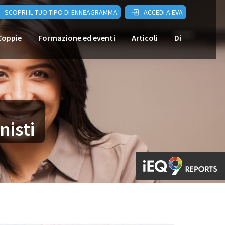
SCOPRI IL TUO TIPO DI ENNEAGRAMMA
ACCEDI A EVA
Coppie
Formazione ed eventi
Articoli
Di
isti