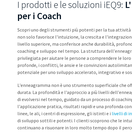
I prodotti e le soluzioni iEQ9:
L
per i Coach
Scopri uno degli strumenti più potenti per la tua attività
non solo favorisce l'intuizione, la crescita e l'integrazion
livello superiore, ma conferisce anche durabilità, profon
coaching e sviluppo nel tempo. La struttura dell'enneag
privilegiata per aiutare le persone a comprendere le loro
profonde, i conflitti, le ansie e le convinzioni autolimit
potenziale per uno sviluppo accelerato, integrativo e sos
L'enneagramma non è uno strumento superficiale che offre
durata. La profondità e l'approccio a più livelli dell'e
di evolversi nel tempo, guidato da un processo di coach
l'applicazione pratica, risultati rapidi e una profonda co
linee, le ali, i centri di espressione, gli istinti e i
livelli di
di sviluppo sottili e potenti. I clienti scoprono che le i
continuano a risuonare in loro molto tempo dopo il perc