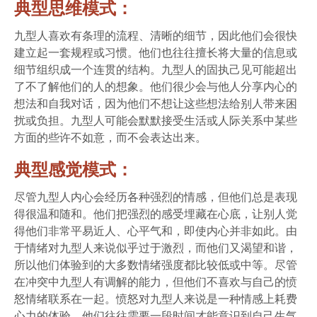
典型思维模式：
九型人喜欢有条理的流程、清晰的细节，因此他们会很快
建立起一套规程或习惯。他们也往往擅长将大量的信息或
细节组织成一个连贯的结构。九型人的固执己见可能超出
了不了解他们的人的想象。他们很少会与他人分享内心的
想法和自我对话，因为他们不想让这些想法给别人带来困
扰或负担。九型人可能会默默接受生活或人际关系中某些
方面的些许不如意，而不会表达出来。
典型感觉模式：
尽管九型人内心会经历各种强烈的情感，但他们总是表现
得很温和随和。他们把强烈的感受埋藏在心底，让别人觉
得他们非常平易近人、心平气和，即使内心并非如此。由
于情绪对九型人来说似乎过于激烈，而他们又渴望和谐，
所以他们体验到的大多数情绪强度都比较低或中等。尽管
在冲突中九型人有调解的能力，但他们不喜欢与自己的愤
怒情绪联系在一起。愤怒对九型人来说是一种情感上耗费
心力的体验，他们往往需要一段时间才能意识到自己生气