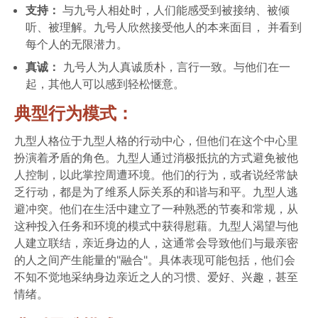
支持：
与九号人相处时，人们能感受到被接纳、被倾
听、被理解。九号人欣然接受他人的本来面目， 并看到
每个人的无限潜力。
真诚：
九号人为人真诚质朴，言行一致。与他们在一
起，其他人可以感到轻松惬意。
典型行为模式：
九型人格位于九型人格的行动中心，但他们在这个中心里
扮演着矛盾的角色。九型人通过消极抵抗的方式避免被他
人控制，以此掌控周遭环境。他们的行为，或者说经常缺
乏行动，都是为了维系人际关系的和谐与和平。九型人逃
避冲突。他们在生活中建立了一种熟悉的节奏和常规，从
这种投入任务和环境的模式中获得慰藉。九型人渴望与他
人建立联结，亲近身边的人，这通常会导致他们与最亲密
的人之间产生能量的"融合"。具体表现可能包括，他们会
不知不觉地采纳身边亲近之人的习惯、爱好、兴趣，甚至
情绪。