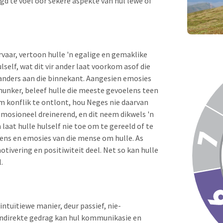
 te voel oor sekere aspekte van hul lewe of
vaar, vertoon hulle 'n egalige en gemaklike
lself, wat dit vir ander laat voorkom asof die
lk anders aan die binnekant. Aangesien emosies
hunker, beleef hulle die meeste gevoelens teen
om konflik te ontlont, hou Neges nie daarvan
emosioneel dreinerend, en dit neem dikwels 'n
 laat hulle hulself nie toe om te gereeld of te
lens en emosies van die mense om hulle. As
otivering en positiwiteit deel. Net so kan hulle
.
ntuïtiewe manier, deur passief, nie-
indirekte gedrag kan hul kommunikasie en