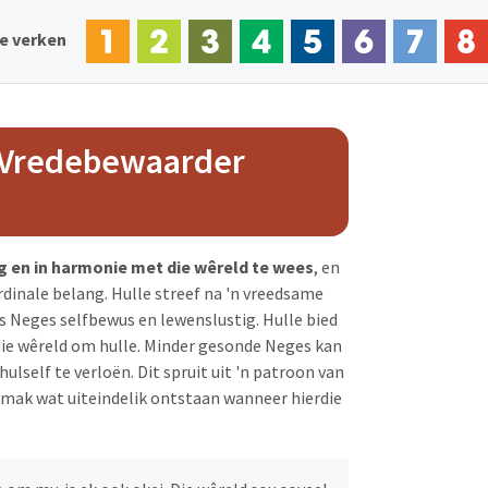
te verken
 Vredebewaarder
g en in harmonie met die wêreld te wees
, en
dinale belang. Hulle streef na 'n vreedsame
is Neges selfbewus en lewenslustig. Hulle bied
 die wêreld om hulle. Minder gesonde Neges kan
lself te verloën. Dit spruit uit 'n patroon van
mak wat uiteindelik ontstaan wanneer hierdie