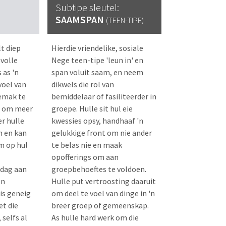
Subtipe sleutel:
SAAMSPAN
(TEEN-TIPE)
t diep
Hierdie vriendelike, sosiale
volle
Nege teen-tipe 'leun in' en
 as 'n
span voluit saam, en neem
voel van
dikwels die rol van
gemak te
bemiddelaar of fasiliteerder in
ig om meer
groepe. Hulle sit hul eie
er hulle
kwessies opsy, handhaaf 'n
 en kan
gelukkige front om nie ander
m op hul
te belas nie en maak
opofferings om aan
dag aan
groepbehoeftes te voldoen.
en
Hulle put vertroosting daaruit
is geneig
om deel te voel van dinge in 'n
t die
breër groep of gemeenskap.
 selfs al
As hulle hard werk om die