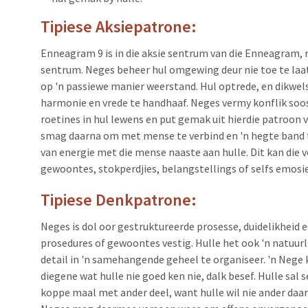
Tipiese Aksiepatrone:
Enneagram 9 is in die aksie sentrum van die Enneagram, ma
sentrum. Neges beheer hul omgewing deur nie toe te laat
op 'n passiewe manier weerstand. Hul optrede, en dikwe
harmonie en vrede te handhaaf. Neges vermy konflik soos
roetines in hul lewens en put gemak uit hierdie patroo
smag daarna om met mense te verbind en 'n hegte band t
van energie met die mense naaste aan hulle. Dit kan di
gewoontes, stokperdjies, belangstellings of selfs emosie
Tipiese Denkpatrone:
Neges is dol oor gestruktureerde prosesse, duidelikheid e
prosedures of gewoontes vestig. Hulle het ook 'n natuur
detail in 'n samehangende geheel te organiseer. 'n Nege
diegene wat hulle nie goed ken nie, dalk besef. Hulle sal 
koppe maal met ander deel, want hulle wil nie ander daarm