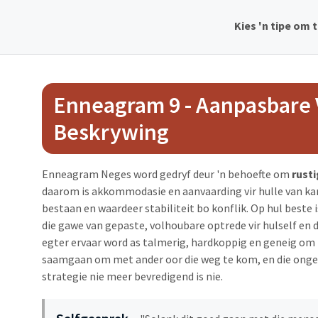
Kies 'n tipe om 
Enneagram 9 - Aanpasbare
Beskrywing
Enneagram Neges word gedryf deur 'n behoefte om
rusti
daarom is akkommodasie en aanvaarding vir hulle van kar
bestaan en waardeer stabiliteit bo konflik. Op hul beste 
die gawe van gepaste, volhoubare optrede vir hulself en
egter ervaar word as talmerig, hardkoppig en geneig om hu
saamgaan om met ander oor die weg te kom, en die onge
strategie nie meer bevredigend is nie.