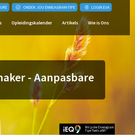
EURE
ONDEK JOU ENNEAGRAM-TIPE
LOGIN EVA
s
Opleidingskalender
Artikels
Wie is Ons
maker - Aanpasbare
Wil jy die Enneagram
Tipe Toets aflê?