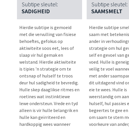
Subtipe sleutel:
Subtipe sleutel:
SADIGHEID
SAAMSMELT
Hierdie subtipe is gemoeid
Hierdie subtipe smel
met die vervulling van fisiese
saam met betekenis
behoeftes, gefokus op
ander in verhoudings
aktiwiteite soos eet, lees of
strategie om hul ge
slaap vir hul gemak en
self en gevoel van 
welstand. Hierdie aktiwiteite
voed. Hulle is gene
is tipies 'n strategie om te
veilig te voel wanne
ontsnap of hulself te troos
met ander saamspan
deur hul sadigheid te bevredig.
dit uitdagend vind o
Hulle skep daaglikse ritmes en
eie te wees. Hulle is
roetines wat instinktiewe
weerstandig om aan
lewe ondersteun. Vrede en tyd
hulself, hul passies 
alleen is vir hulle belangrik en
begeertes te gee en 
hulle kan geïrriteerd en
om saam te stem me
hardkoppig wees wanneer
voorkeure van ander,