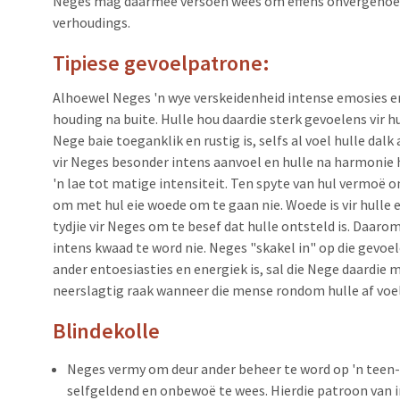
Neges mag daarmee versoen wees om effens onvergenoegd
verhoudings.
Tipiese gevoelpatrone:
Alhoewel Neges 'n wye verskeidenheid intense emosies er
houding na buite. Hulle hou daardie sterk gevoelens vir hu
Nege baie toeganklik en rustig is, selfs al voel hulle da
vir Neges besonder intens aanvoel en hulle na harmonie 
'n lae tot matige intensiteit. Ten spyte van hul vermoë 
om met hul eie woede om te gaan nie. Woede is vir hulle 
tydjie vir Neges om te besef dat hulle ontsteld is. Daarom
intens kwaad te word nie. Neges "skakel in" op die gevoe
ander entoesiasties en energiek is, sal die Nege daardie m
neerslagtig raak wanneer die mense rondom hulle af voel
Blindekolle
Neges vermy om deur ander beheer te word op 'n teen-i
selfgeldend en onbewoë te wees. Hierdie patroon van 