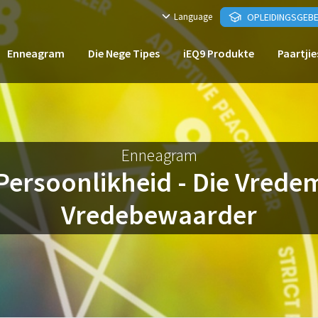
Language
OPLEIDINGSGEB
Enneagram
Die Nege Tipes
iEQ9 Produkte
Paartjie
Enneagram
Persoonlikheid - Die Vrede
Vredebewaarder