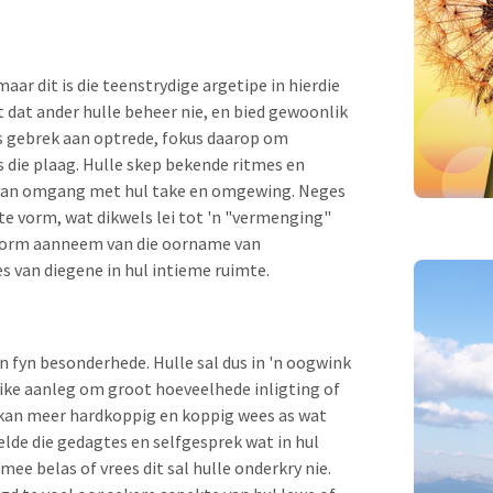
ar dit is die teenstrydige argetipe in hierdie
 dat ander hulle beheer nie, en bied gewoonlik
ls gebrek aan optrede, fokus daarop om
 die plaag. Hulle skep bekende ritmes en
n van omgang met hul take en omgewing. Neges
e vorm, wat dikwels lei tot 'n "vermenging"
e vorm aanneem van die oorname van
s van diegene in hul intieme ruimte.
n fyn besonderhede. Hulle sal dus in 'n oogwink
like aanleg om groot hoeveelhede inligting of
 kan meer hardkoppig en koppig wees as wat
selde die gedagtes en selfgesprek wat in hul
ee belas of vrees dit sal hulle onderkry nie.