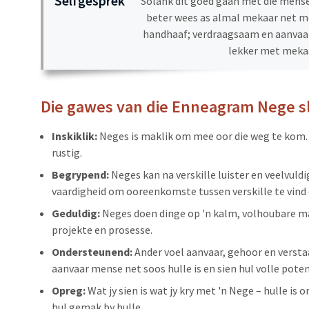
Selfgesprek
"Solank dit goed gaan met die mense 
beter wees as almal mekaar net me
handhaaf; verdraagsaam en aanvaa
lekker met mekaa
Die gawes van die Enneagram Nege slu
Inskiklik:
Neges is maklik om mee oor die weg te kom. 
rustig.
Begrypend:
Neges kan na verskille luister en veelvul
vaardigheid om ooreenkomste tussen verskille te vind e
Geduldig:
Neges doen dinge op 'n kalm, volhoubare ma
projekte en prosesse.
Ondersteunend:
Ander voel aanvaar, gehoor en versta
aanvaar mense net soos hulle is en sien hul volle poten
Opreg:
Wat jy sien is wat jy kry met 'n Nege – hulle is
hul gemak by hulle.