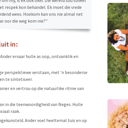
om my, is ek ook okei. Die wêreld sou soveel
t respek kon behandel. Ek moet die vrede
rdend wees. Hoekom kan ons nie almal net
r oor die weg kom nie?"
it in:
Ander ervaar hulle as oop, ontvanklik en
dige perspektiewe verstaan, met 'n besonderse
n te sintetiseer.
nier en vertrou op die natuurlike ritme van
an in die teenwoordigheid van Neges. Hulle
siaal raak.
 ongekunsteld. Ander voel heeltemal tuis en op