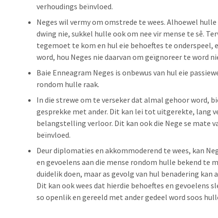
verhoudings beïnvloed.
Neges wil vermy om omstrede te wees. Alhoewel hulle 
dwing nie, sukkel hulle ook om nee vir mense te sê. Te
tegemoet te kom en hul eie behoeftes te onderspeel, en
word, hou Neges nie daarvan om geïgnoreer te word ni
Baie Enneagram Neges is onbewus van hul eie passiew
rondom hulle raak.
In die strewe om te verseker dat almal gehoor word, b
gesprekke met ander. Dit kan lei tot uitgerekte, lang v
belangstelling verloor. Dit kan ook die Nege se mate v
beïnvloed.
Deur diplomaties en akkommoderend te wees, kan Neg
en gevoelens aan die mense rondom hulle bekend te ma
duidelik doen, maar as gevolg van hul benadering kan a
Dit kan ook wees dat hierdie behoeftes en gevoelens sl
so openlik en gereeld met ander gedeel word soos hulle