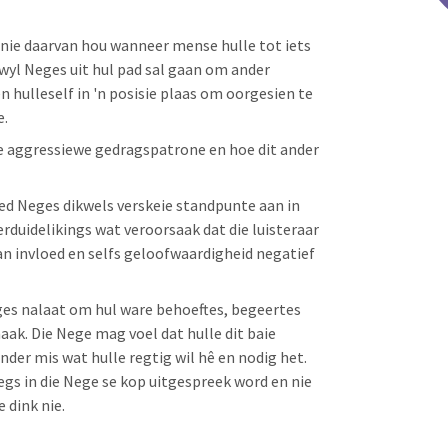
nie daarvan hou wanneer mense hulle tot iets
rwyl Neges uit hul pad sal gaan om ander
 hulleself in 'n posisie plaas om oorgesien te
e.
e aggressiewe gedragspatrone en hoe dit ander
ied Neges dikwels verskeie standpunte aan in
erduidelikings wat veroorsaak dat die luisteraar
an invloed en selfs geloofwaardigheid negatief
es nalaat om hul ware behoeftes, begeertes
ak. Die Nege mag voel dat hulle dit baie
nder mis wat hulle regtig wil hê en nodig het.
egs in die Nege se kop uitgespreek word en nie
 dink nie.