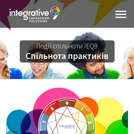
Події спільноти iEQ9
Спільнота практиків