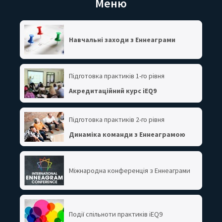
Меню
Навчальні заходи з Еннеаграми
Підготовка практиків 1-го рівня
Акредитаційний курс iEQ9
Підготовка практиків 2-го рівня
Динаміка команди з Еннеаграмою
Міжнародна конференція з Еннеаграми
Події спільноти практиків iEQ9