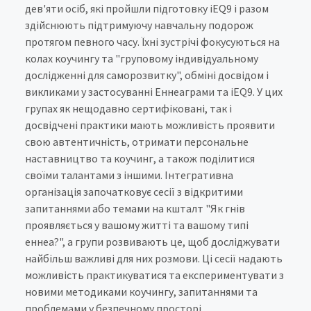
дев'яти осіб, які пройшли підготовку iEQ9 і разом
здійснюють підтримуючу навчальну подорож
протягом певного часу. Їхні зустрічі фокусуються на
колах коучингу та "груповому індивідуальному
дослідженні для саморозвитку", обміні досвідом і
викликами у застосуванні Еннеаграми та iEQ9. У цих
групах як нещодавно сертифіковані, так і
досвідчені практики мають можливість проявити
свою автентичність, отримати персональне
наставництво та коучинг, а також поділитися
своїми талантами з іншими. Інтегративна
організація започатковує сесії з відкритими
запитаннями або темами на кшталт "Як гнів
проявляється у вашому житті та вашому типі
еннеа?", а групи розвивають це, щоб досліджувати
найбільш важливі для них розмови. Ці сесії надають
можливість практикуватися та експериментувати з
новими методиками коучингу, запитаннями та
проблемами у безпечному просторі.