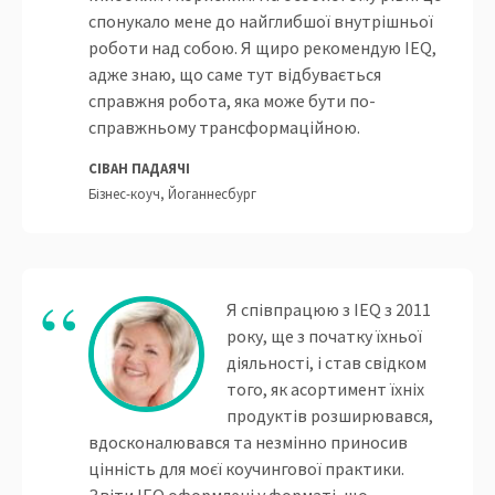
спонукало мене до найглибшої внутрішньої
роботи над собою. Я щиро рекомендую IEQ,
адже знаю, що саме тут відбувається
справжня робота, яка може бути по-
справжньому трансформаційною.
СІВАН ПАДАЯЧІ
Бізнес-коуч, Йоганнесбург
Я співпрацюю з IEQ з 2011
року, ще з початку їхньої
діяльності, і став свідком
того, як асортимент їхніх
продуктів розширювався,
вдосконалювався та незмінно приносив
цінність для моєї коучингової практики.