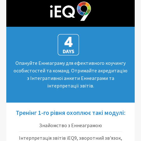
Опануйте Еннеаграму для ефективного коучингу
особистостей та команд. Отримайте акредитацію
з Інтегративної анкети Еннеаграми та
інтерпретації звітів.
Тренінг 1-го рівня охоплює такі модулі:
Знайомство з Еннеаграмою
Інтерпретація звітів iEQ9, зворотний зв'язок,