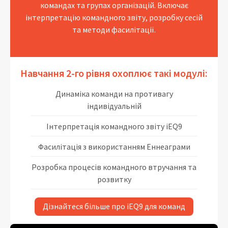
командах та групах організацій. Включає
інтерпретацію командного звіту, розробку сесій
та методи фасилітації.
Навчання 2-го рівня охоплює такі модулі:
Динаміка команди на противагу
індивідуальній
Інтерпретація командного звіту iEQ9
Фасилітація з використанням Еннеаграми
Розробка процесів командного втручання та
розвитку
Дізнайтеся більше про iEQ9 для команд