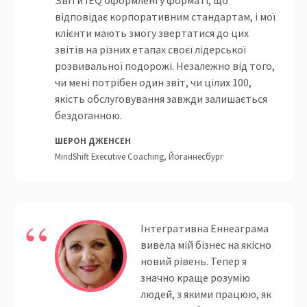
Звіти IEQ оформлені у форматі, що
відповідає корпоративним стандартам, і мої
клієнти мають змогу звертатися до цих
звітів на різних етапах своєї лідерської
розвивальної подорожі. Незалежно від того,
чи мені потрібен один звіт, чи цілих 100,
якість обслуговування завжди залишається
бездоганною.
ШЕРОН ДЖЕНСЕН
MindShift Executive Coaching, Йоганнесбург
Інтегративна Еннеаграма
вивела мій бізнес на якісно
новий рівень. Тепер я
значно краще розумію
людей, з якими працюю, як