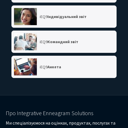
iEQ9
Індивідуальний звіт
iEQ9
Командний звіт
iEQ9
Анкета
Про Integrative Enneagram Solutions
Ми спеціалізуємося на оцінках, продуктах, послугах та