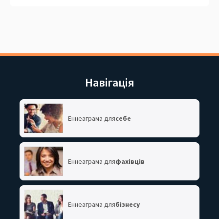
Навігація
Еннеаграма для
себе
Еннеаграма для
фахівців
Еннеаграма для
бізнесу