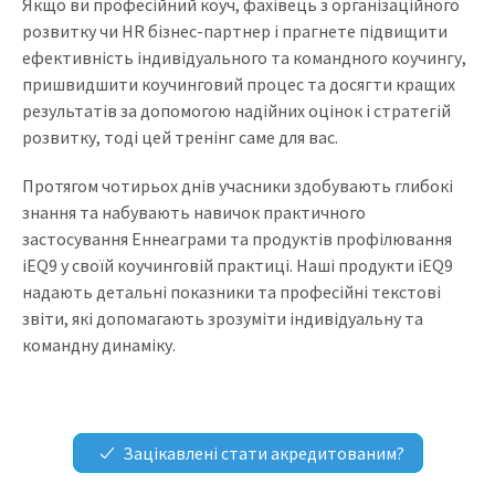
Якщо ви професійний коуч, фахівець з організаційного
розвитку чи HR бізнес-партнер і прагнете підвищити
ефективність індивідуального та командного коучингу,
пришвидшити коучинговий процес та досягти кращих
результатів за допомогою надійних оцінок і стратегій
розвитку, тоді цей тренінг саме для вас.
Протягом чотирьох днів учасники здобувають глибокі
знання та набувають навичок практичного
застосування Еннеаграми та продуктів профілювання
iEQ9 у своїй коучинговій практиці. Наші продукти iEQ9
надають детальні показники та професійні текстові
звіти, які допомагають зрозуміти індивідуальну та
командну динаміку.
Зацікавлені стати акредитованим?