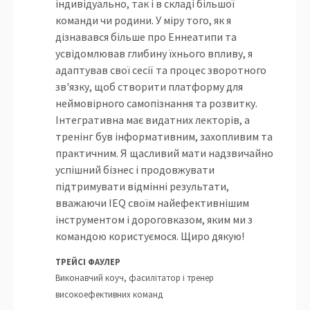
індивідуально, так і в складі більшої
команди чи родини. У міру того, як я
дізнавався більше про Еннеатипи та
усвідомлював глибину їхнього впливу, я
адаптував свої сесії та процес зворотного
зв'язку, щоб створити платформу для
неймовірного самопізнання та розвитку.
Інтегративна має видатних лекторів, а
тренінг був інформативним, захопливим та
практичним. Я щасливий мати надзвичайно
успішний бізнес і продовжувати
підтримувати відмінні результати,
вважаючи IEQ своїм найефективнішим
інструментом і дороговказом, яким ми з
командою користуємося. Щиро дякую!
ТРЕЙСІ ФАУЛЕР
Виконавчий коуч, фасилітатор і тренер
високоефективних команд