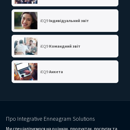
iEQ9
Індивідуальний звіт
iEQ9
Командний звіт
iEQ9
Анкета
Про Integrative Enneagram Solutions
Ми спеціалізуємося на оцінках, продуктах, послугах та