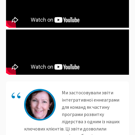
Ми застосовували звіти
інтегративної еннеаграми
для команд як частину
програми розвитку
лідерства з одним із наших
ключових клієнтів. Ці звіти дозволили