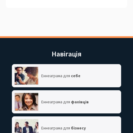
Навігація
Еннеаграма для
себе
Еннеаграма для
фахівців
Еннеаграма для
бізнесу