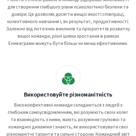
для створення глибшого рівня психологічної безпеки та
довіри. Це дозволяє досягти вищої якості співпраці,
колективного навчання і, як результат, продуктивності.
Залежно від поточних викликів та пріоритетів розвитку
вашої команди, різні шляхи зростання в рамках
Еннеаграми можуть бути більш чи менш ефективними.
Використовуйте різноманітність
Високоефективні команди складаються з людей з
глибоким самоусвідомленням, які розуміють своїх колег
та взаємодіють з ними, мають розуміння групової та
командної динаміки і знають, як використовувати свої
різноманітні таланти та сильні сторони. Командний звіт