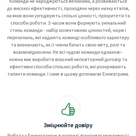
Команди не народжуються великими, а розвиваються
до високої ефективності, проходячи через низку етапів,
на яких вони узгоджують спільні цінності, пріоритети та
способи роботи. З часом вони формують унікальний
стиль команди - набір колективних цінностей, норм і
переконань, які надають команді особливого характеру
та визначають, як її члени бачать свою мету, ролі та
взаємовідносини. Не всі чудові команди однакові -
кожна має виробити власний неповторний договір та
ефективні способи спільної роботи, які розкривають
таланти команди. І саме в цьому допомагає Еннеаграма.
Зміцнюйте довіру
Робота з Еннеаграмою в команді відкриває можливості