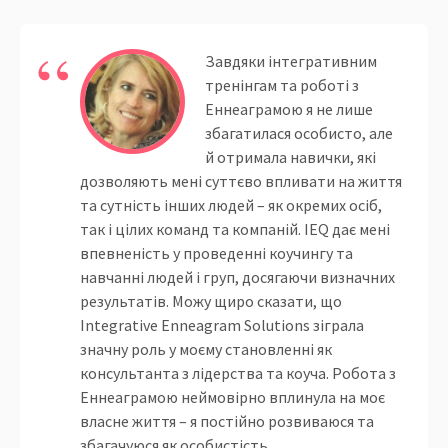
Завдяки інтегративним
тренінгам та роботі з
Еннеаграмою я не лише
збагатилася особисто, але
й отримала навички, які
дозволяють мені суттєво впливати на життя
та сутність інших людей – як окремих осіб,
так і цілих команд та компаній. IEQ дає мені
впевненість у проведенні коучингу та
навчанні людей і груп, досягаючи визначних
результатів. Можу щиро сказати, що
Integrative Enneagram Solutions зіграла
значну роль у моєму становленні як
консультанта з лідерства та коуча. Робота з
Еннеаграмою неймовірно вплинула на моє
власне життя – я постійно розвиваюся та
збагачуюся як особистість.