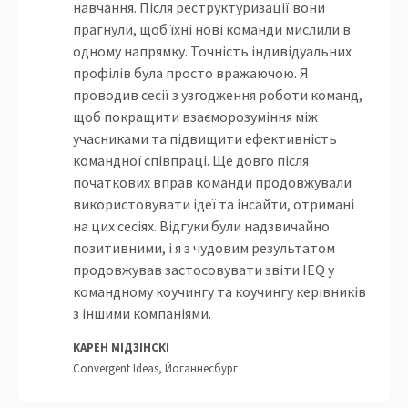
навчання. Після реструктуризації вони
прагнули, щоб їхні нові команди мислили в
одному напрямку. Точність індивідуальних
профілів була просто вражаючою. Я
проводив сесії з узгодження роботи команд,
щоб покращити взаєморозуміння між
учасниками та підвищити ефективність
командної співпраці. Ще довго після
початкових вправ команди продовжували
використовувати ідеї та інсайти, отримані
на цих сесіях. Відгуки були надзвичайно
позитивними, і я з чудовим результатом
продовжував застосовувати звіти IEQ у
командному коучингу та коучингу керівників
з іншими компаніями.
КАРЕН МІДЗІНСКІ
Convergent Ideas, Йоганнесбург