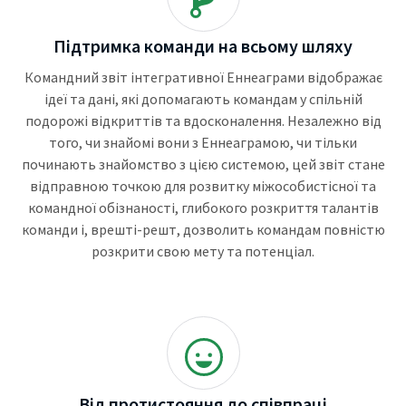
Підтримка команди на всьому шляху
Командний звіт інтегративної Еннеаграми відображає
ідеї та дані, які допомагають командам у спільній
подорожі відкриттів та вдосконалення. Незалежно від
того, чи знайомі вони з Еннеаграмою, чи тільки
починають знайомство з цією системою, цей звіт стане
відправною точкою для розвитку міжособистісної та
командної обізнаності, глибокого розкриття талантів
команди і, врешті-решт, дозволить командам повністю
розкрити свою мету та потенціал.
Від протистояння до співпраці