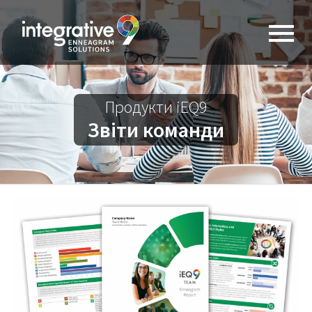
Продукти iEQ9
Звіти команди