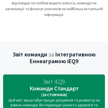
відповідає потребам вашого клієнта, команди чи
організації та фокусує учасників на найбільш актуальній
інформації.
Звіт команди
за
Інтегративною
Еннеаграмою iEQ9
Звіт iEQ9
Команди Стандарт
[23 СТОРІНКИ]
Цей звіт масштабує процес розуміння та розвитку на
рівень команди. Він підвищує цінність здоров'я та