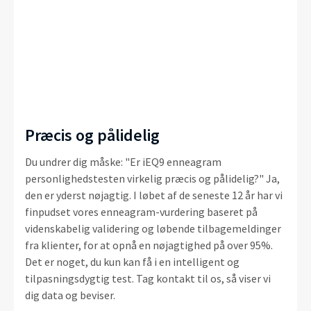
Præcis og pålidelig
Du undrer dig måske: "Er iEQ9 enneagram
personlighedstesten virkelig præcis og pålidelig?" Ja,
den er yderst nøjagtig. I løbet af de seneste 12 år har vi
finpudset vores enneagram-vurdering baseret på
videnskabelig validering og løbende tilbagemeldinger
fra klienter, for at opnå en nøjagtighed på over 95%.
Det er noget, du kun kan få i en intelligent og
tilpasningsdygtig test. Tag kontakt til os, så viser vi
dig data og beviser.