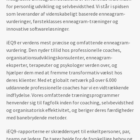
for personlig udvikling og selvbevidsthed. Vi står i spidsen
som leverandør af videnskabeligt baserede enneagram-
vurderinger, førsteklasses enneagram-træninger og
innovative softwareløsninger.
iEQ9 er verdens mest præcise og omfattende enneagram-
vurdering. Den nyder tillid hos professionelle coaches,
organisationsudviklingskonsulenter, enneagram-
eksperter, terapeuter og psykologer verden over, og
hjælper dem med at fremme transformativ vækst hos
deres klienter. Med et globalt netværk på over 6.000
uddannede professionelle coaches har vi en vidtrækkende
indflydelse. Vores omfattende træningsprogrammer
henvender sig til fagfolk inden for coaching, selvbevidsthed
og organisatorisk effektivitet, og beriger deres færdigheder
med banebrydende metoder.
iEQ9-rapporterne er skræddersyet til enkeltpersoner, par,
teams og ledere. De tager højde for de forskellige behov og