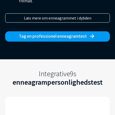
fremad.
Læs mere om enneagrammet i dybden
Tag en professionel enneagramtest
Integrative9s
enneagrampersonlighedstest