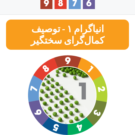
انیاگرام ۱ - توصیف
کمال‌گرای سختگیر