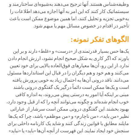
وظیفه‌شناس هستند. آنها ترجیح می‌دهند به‌شیوه‌ای ساختارمند و
سیستماتیک کار کنند که این امر به آنها اجازه می‌دهد اطلاعات را
به‌خوبی تجزیه و تحلیل کنند، اما همین موضوع ممکن است باعث
تأخیر در اقدام در خصوص مسائل مهم یا مبهم شود.
الگوهای تفکر نمونه:
یک‌ها حس بسیار قدرتمندی از «درست» و «غلط» دارند و بر این
باورند که اگر کاری به شکل صحیح انجام نشود، ارزش انجام دادن
ندارد. از این رو، آن‌ها معیارهای فوق‌العاده بالایی برای خود تعیین
می‌کنند و هم خود و هم دیگران را در قبال این استانداردها مسئول
می‌دانند. ناقد درونی آن‌ها به احتمال زیاد به خوبی پرورش یافته
است و یک‌ها ممکن است دائماً درگیر یک گفتگوی درونی باشند
مبنی بر اینکه آیا امور به درستی پیش می‌روند، به اندازه کافی
خوب انجام شده‌اند و چگونه می‌توانند آنچه را که از قبل وجود دارد،
بهبود بخشند. این گفتگوی درونی ممکن است سرشار از عباراتی
نظیر «من باید»، «من ناچارم» و «من موظفم» باشد، چرا که یک‌ها
مایلند مطابق با قوانین زندگی کنند و شاید یک کارنامه داخلی برای
سنجش خود ایجاد نمایند. این فهرست از آنچه آن‌ها «باید» یا «نباید»