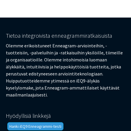
Tietoa integroivista enneagrammiratkaisuista
Olemme erikoistuneet Enneagram-arviointeihin, -
tuotteisiin, -palveluihin ja -ratkaisuihin yksilöille, tiimeille
ja organisaatioille. Olemme intohimoisia luomaan
älykkäitä, intuitiivisia ja helppokäyttöisiä tuotteita, jotka
perustuvat edistyneeseen arviointiteknologiaan.
Huipputuotteidemme ytimessä on iEQ9-älykäs
kyselylomake, jota Enneagram-ammattilaiset käyttävät
maailmanlaajuisesti.
Hyödyllisiä linkkejä
Hanki iEQ9 Enneagrammi-testi