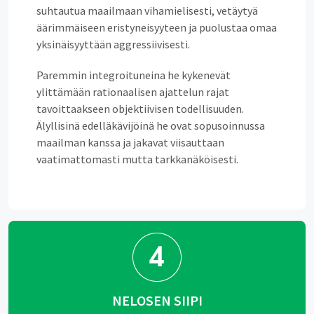
suhtautua maailmaan vihamielisesti, vetäytyä
äärimmäiseen eristyneisyyteen ja puolustaa omaa
yksinäisyyttään aggressiivisesti.
Paremmin integroituneina he kykenevät
ylittämään rationaalisen ajattelun rajat
tavoittaakseen objektiivisen todellisuuden.
Älyllisinä edelläkävijöinä he ovat sopusoinnussa
maailman kanssa ja jakavat viisauttaan
vaatimattomasti mutta tarkkanäköisesti.
NELOSEN SIIPI