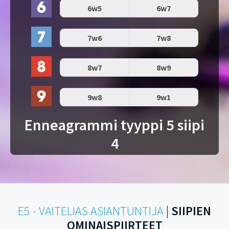
6w5
6w7
7w6
7w8
8w7
8w9
9w8
9w1
Enneagrammi tyyppi 5 siipi
4
E5 - VAITELIAS ASIANTUNTIJA
|
SIIPIEN
OMINAISPIIRTEET