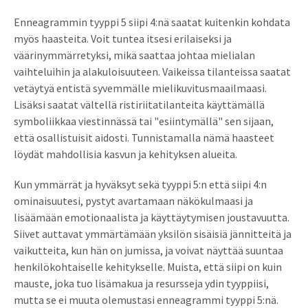
Enneagrammin tyyppi 5 siipi 4:nä saatat kuitenkin kohdata
myös haasteita. Voit tuntea itsesi erilaiseksi ja
väärinymmärretyksi, mikä saattaa johtaa mielialan
vaihteluihin ja alakuloisuuteen. Vaikeissa tilanteissa saatat
vetäytyä entistä syvemmälle mielikuvitusmaailmaasi.
Lisäksi saatat vältellä ristiriitatilanteita käyttämällä
symboliikkaa viestinnässä tai "esiintymällä" sen sijaan,
että osallistuisit aidosti. Tunnistamalla nämä haasteet
löydät mahdollisia kasvun ja kehityksen alueita.
Kun ymmärrät ja hyväksyt sekä tyyppi 5:n että siipi 4:n
ominaisuutesi, pystyt avartamaan näkökulmaasi ja
lisäämään emotionaalista ja käyttäytymisen joustavuutta.
Siivet auttavat ymmärtämään yksilön sisäisiä jännitteitä ja
vaikutteita, kun hän on jumissa, ja voivat näyttää suuntaa
henkilökohtaiselle kehitykselle. Muista, että siipi on kuin
mauste, joka tuo lisämakua ja resursseja ydin tyyppiisi,
mutta se ei muuta olemustasi enneagrammi tyyppi 5:nä.