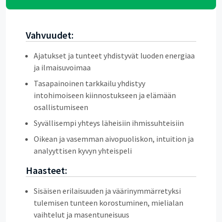
Vahvuudet:
Ajatukset ja tunteet yhdistyvät luoden energiaa
ja ilmaisuvoimaa
Tasapainoinen tarkkailu yhdistyy
intohimoiseen kiinnostukseen ja elämään
osallistumiseen
Syvällisempi yhteys läheisiin ihmissuhteisiin
Oikean ja vasemman aivopuoliskon, intuition ja
analyyttisen kyvyn yhteispeli
Haasteet:
Sisäisen erilaisuuden ja väärinymmärretyksi
tulemisen tunteen korostuminen, mielialan
vaihtelut ja masentuneisuus