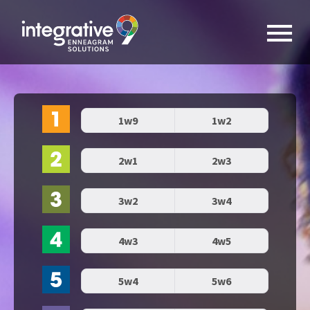
1w9
1w2
2w1
2w3
3w2
3w4
4w3
4w5
5w4
5w6