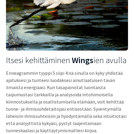
Itsesi kehittäminen
Wings
ien avulla
Enneagrammin tyyppi 5 siipi 4:nä sinulla on kyky yhdistää
ajatuksesi ja tunteesi luodaksesi ainutlaatuisen tavan
ilmaista energiaasi. Kun tasapainotat luontaista
taipumustasi tarkkailla ja analysoida intohimoisella
kiinnostuksella ja osallistumisella elämään, voit kehittää
tunne- ja ihmissuhdetaitojasi entisestään. Syventymällä
läheisiin ihmissuhteisiin ja hyödyntämällä sekä intuitiotasi
että analyyttistä kykyäsi, pystyt laajentamaan
tunneskaalasi ja käyttäytymismalliesi kirjoa.