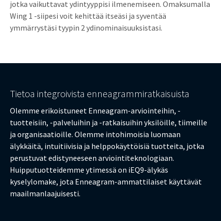
jotka vaikuttavat ydintyyppisi ilmenemiseen. Omaksumalla
Wing 1 -siipesi voit kehittää itseäsi ja syventää
ymmärrystäsi tyypin 2 ydinominaisuuksistasi.
Tietoa integroivista enneagrammiratkaisuista
Olemme erikoistuneet Enneagram-arviointeihin, -
tuotteisiin, -palveluihin ja -ratkaisuihin yksilöille, tiimeille
ja organisaatioille. Olemme intohimoisia luomaan
älykkäitä, intuitiivisia ja helppokäyttöisiä tuotteita, jotka
perustuvat edistyneeseen arviointiteknologiaan.
Huipputuotteidemme ytimessä on iEQ9-älykäs
kyselylomake, jota Enneagram-ammattilaiset käyttävät
maailmanlaajuisesti.