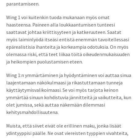
parantamiseen.
Wing 1 voi kuitenkin tuoda mukanaan myös omat
haasteensa. Paineen alla loukkaantumisen tunteesi
saattavat johtaa kriittisyyteen ja katkeruuteen. Saatat
myös laiminlyödä itseäsi entistä enemmän tavoitellessasi
epärealistisia ihanteita ja korkeampia odotuksia. On myös
olemassa riski, että teet liikaa töitä oikeudenmukaisuuden
ja heikompien puolustamisen eteen.
Wing 1:n ymmärtäminen ja hyödyntäminen voi auttaa sinua
laajentamaan näkökulmaasi ja rikastuttamaan tunneja
käyttäytymisvalikoimaasi. Se voi myös tarjota keinon
ymmärtää sinuun kohdistuvia jännitteitä ja vaikutteita, kun
olet jumissa, sekä auttaa näkemään dilemmasi
kehitysmahdollisuutena.
Muista, että siivet eivät ole erillinen maku, jonka lisäät
ydintyyppisi päälle. Ne ovat viereisten tyyppien vivahteita,