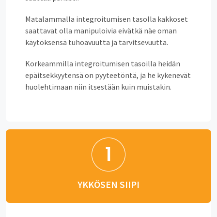
Matalammalla integroitumisen tasolla kakkoset
saattavat olla manipuloivia eivätkä näe oman
käytöksensä tuhoavuutta ja tarvitsevuutta.
Korkeammilla integroitumisen tasoilla heidän
epäitsekkyytensä on pyyteetöntä, ja he kykenevät
huolehtimaan niin itsestään kuin muistakin.
YKKÖSEN SIIPI