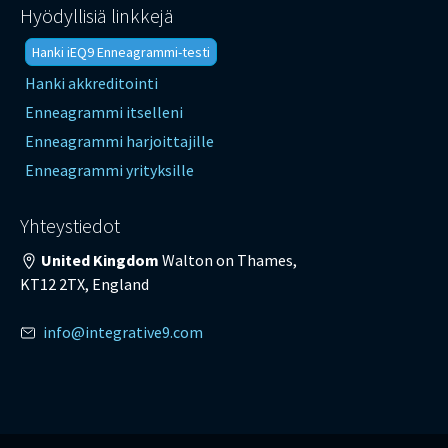
Hyödyllisiä linkkejä
Hanki iEQ9 Enneagrammi-testi
Hanki akkreditointi
Enneagrammi itselleni
Enneagrammi harjoittajille
Enneagrammi yrityksille
Yhteystiedot
United Kingdom
Walton on Thames,
KT12 2TX, England
info@integrative9.com