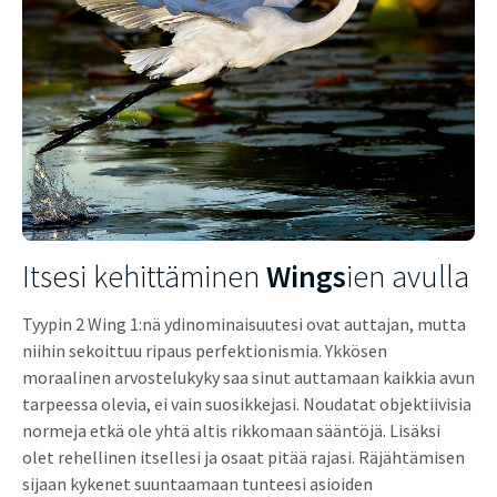
Itsesi kehittäminen
Wings
ien avulla
Tyypin 2 Wing 1:nä ydinominaisuutesi ovat auttajan, mutta
niihin sekoittuu ripaus perfektionismia. Ykkösen
moraalinen arvostelukyky saa sinut auttamaan kaikkia avun
tarpeessa olevia, ei vain suosikkejasi. Noudatat objektiivisia
normeja etkä ole yhtä altis rikkomaan sääntöjä. Lisäksi
olet rehellinen itsellesi ja osaat pitää rajasi. Räjähtämisen
sijaan kykenet suuntaamaan tunteesi asioiden