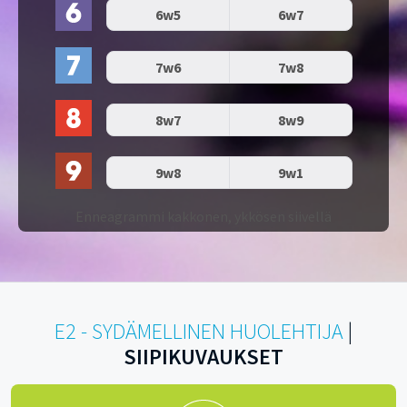
6w5
6w7
7w6
7w8
8w7
8w9
9w8
9w1
Enneagrammi kakkonen, ykkösen siivellä
E2 - SYDÄMELLINEN HUOLEHTIJA
|
SIIPIKUVAUKSET