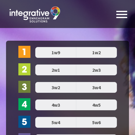
1w9
1w2
2w1
2w3
3w2
3w4
4w3
4w5
5w4
5w6