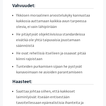
Vahvuudet:
Ykkösen moraalinen arvostelukyky kannustaa
kakkosia auttamaan kaikkia avun tarpeessa
olevia, ei vain lähipiiriään
He pitäytyvät objektiivisissa standardeissa
eivätkä ole yhtä taipuvaisia joustamaan
säännöistä
He ovat rehellisiä itselleen ja osaavat pitää
kiinni rajoistaan
Tunteiden purkamisen sijaan he pystyvät
kanavoimaan ne asioiden parantamiseen
Haasteet:
Saattaa johtaa siihen, että kakkoset
laiminlyövät itseään entisestään
tavoitellessaan epärealistisia ihanteita ja