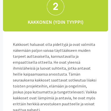
KAKKONEN (YDIN TYYPPI)
Kakkoset haluavat olla pidettyjä ja ovat valmiita
näkemään paljon vaivaa täyttääkseen muiden
tarpeet auttavaisella, kannustavalla ja
empaattisella otteella. He ovat yleensä
ihmisläheisiä ja luovat suhteita, jotka antavat
heille kaipaamaansa arvostusta. Tämän
seurauksena kakkoset saattavat sotkeutua liiaksi
toisten projekteihin, elämään ja ongelmiin,
joskus jopa kutsumatta ja tungettelevasti. Vaikka
kakkoset ovat lämpimiä ja antavia, he ovat myös
erittäin herkkiä arvostuksen puutteelle ja voivat
suuttua pahasti.