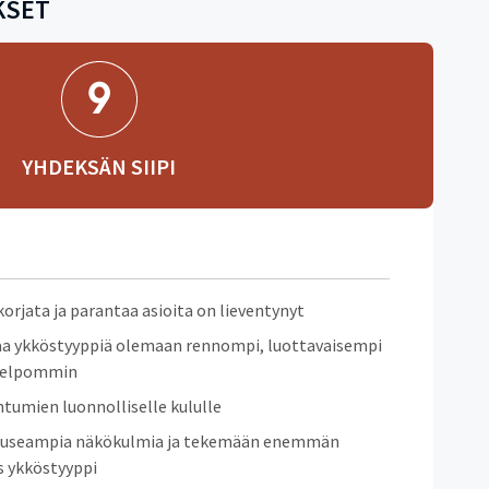
KSET
YHDEKSÄN SIIPI
korjata ja parantaa asioita on lieventynyt
taa ykköstyyppiä olemaan rennompi, luottavaisempi
helpommin
tumien luonnolliselle kululle
useampia näkökulmia ja tekemään enemmän
s ykköstyyppi