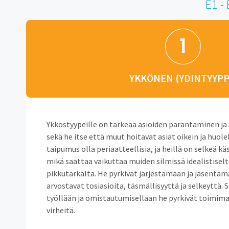
E1 
YKKÖNEN (YDINTYYPP
Ykköstyypeille on tärkeää asioiden parantaminen ja
sekä he itse että muut hoitavat asiat oikein ja huolel
taipumus olla periaatteellisia, ja heillä on selkeä kä
mikä saattaa vaikuttaa muiden silmissä idealistiselt
pikkutarkalta. He pyrkivät järjestämään ja jäsentä
arvostavat tosiasioita, täsmällisyyttä ja selkeyttä. 
työllään ja omistautumisellaan he pyrkivät toimima
virheitä.