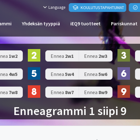
Language
KOULUTUSTAPAHTUMAT
rammi
Yhdeksän tyyppiä
iEQ9 tuotteet
Pariskunnat
nea
1w2
Ennea
2w1
Ennea
2w3
nea
4w5
Ennea
5w4
Ennea
5w6
nea
7w8
Ennea
8w7
Ennea
8w9
Enneagrammi 1 siipi 9