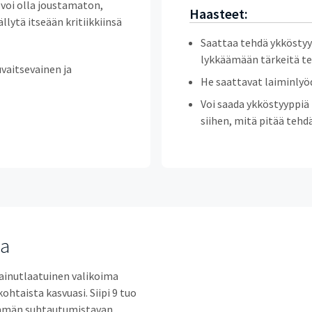
voi olla joustamaton,
Haasteet:
lytä itseään kritiikkiinsä
Saattaa tehdä ykkösty
lykkäämään tärkeitä te
uvaitsevainen ja
He saattavat laiminlyöd
Voi saada ykköstyyppi
siihen, mitä pitää tehd
la
i ainutlaatuinen valikoima
ohtaista kasvuasi. Siipi 9 tuo
mmän suhtautumistavan