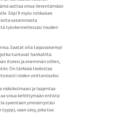
 Tämä auttaa sinua lieventämään
lle. Siipi 9 myös rohkaisee
asioita useammasta
istä työskennellessäsi muiden
nsa. Saatat olla taipuvaisempi
jotka tuntuvat hankalilta.
män itseesi ja enemmän siihen,
ntiin. On tärkeää tiedostaa
oisesti niiden voittamiseksi.
a näkökulmaasi ja laajentaa
taa sinua kehittymään entistä
la syventäen ymmärrystäsi
en tyyppi, vaan sävy, joka tuo