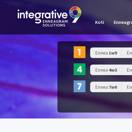
Koti
Enneag
Ennea
1w9
En
Ennea
4w3
En
Ennea
7w6
En