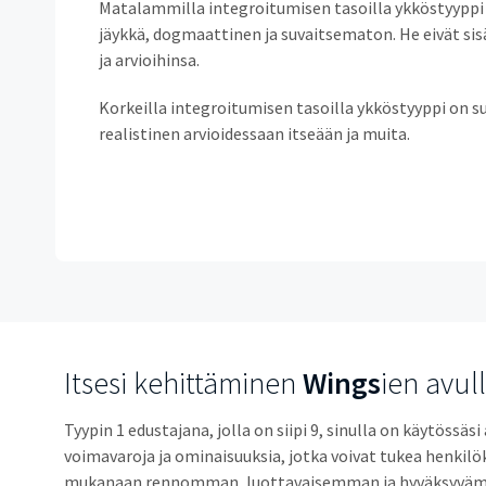
Matalammilla integroitumisen tasoilla ykköstyyppi 
jäykkä, dogmaattinen ja suvaitsematon. He eivät sisäl
ja arvioihinsa.
Korkeilla integroitumisen tasoilla ykköstyyppi on s
realistinen arvioidessaan itseään ja muita.
Itsesi kehittäminen
Wings
ien avul
Tyypin 1 edustajana, jolla on siipi 9, sinulla on käytössäs
voimavaroja ja ominaisuuksia, jotka voivat tukea henkilök
mukanaan rennomman, luottavaisemman ja hyväksyvä