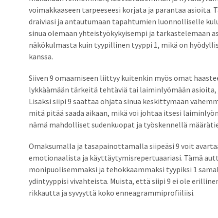
voimakkaaseen tarpeeseesi korjata ja parantaa asioita.
draiviasi ja antautumaan tapahtumien luonnolliselle kulu
sinua olemaan yhteistyökykyisempi ja tarkastelemaan 
näkökulmasta kuin tyypillinen tyyppi 1, mikä on hyödyll
kanssa.
Siiven 9 omaamiseen liittyy kuitenkin myös omat haastee
lykkäämään tärkeitä tehtäviä tai laiminlyömään asioita, 
Lisäksi siipi 9 saattaa ohjata sinua keskittymään vähem
mitä pitää saada aikaan, mikä voi johtaa itsesi laiminlyö
nämä mahdolliset sudenkuopat ja työskennellä määrätiet
Omaksumalla ja tasapainottamalla siipeäsi 9 voit avarta
emotionaalista ja käyttäytymisrepertuaariasi. Tämä aut
monipuolisemmaksi ja tehokkaammaksi tyypiksi 1 samal
ydintyyppisi vivahteista. Muista, että siipi 9 ei ole erillin
rikkautta ja syvyyttä koko enneagrammiprofiiliisi.