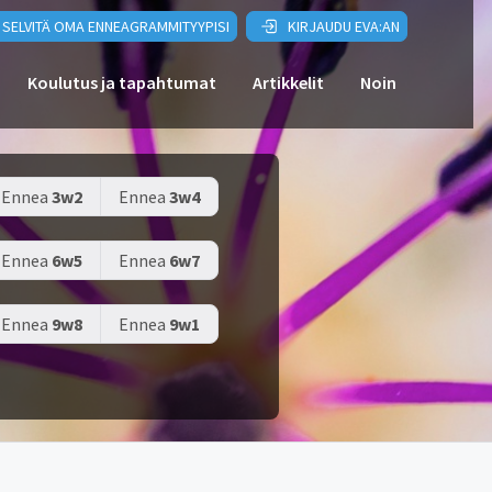
SELVITÄ OMA ENNEAGRAMMITYYPISI
KIRJAUDU EVA:AN
Koulutus ja tapahtumat
Artikkelit
Noin
Ennea
3w2
Ennea
3w4
Ennea
6w5
Ennea
6w7
Ennea
9w8
Ennea
9w1