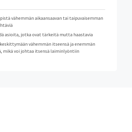
ypistä vähemmän aikaansaavan tai taipuvaisemman
htäviä
ä asioita, jotka ovat tärkeitä mutta haastavia
ä keskittymään vähemmän itseensä ja enemmän
ä, mikä voi johtaa itsensä laiminlyöntiin