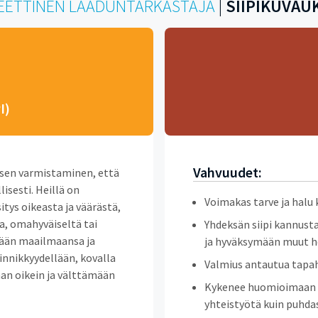
- EETTINEN LAADUNTARKASTAJA
|
SIIPIKUVAU
I)
Vahvuudet:
 sen varmistaminen, että
lisesti. Heillä on
Voimakas tarve ja halu 
sitys oikeasta ja väärästä,
a, omahyväiseltä tai
Yhdeksän siipi kannus
mään maailmaansa ja
ja hyväksymään muut 
Sinnikkyydellään, kovalla
Valmius antautua tapah
an oikein ja välttämään
Kykenee huomioimaan 
yhteistyötä kuin puhda