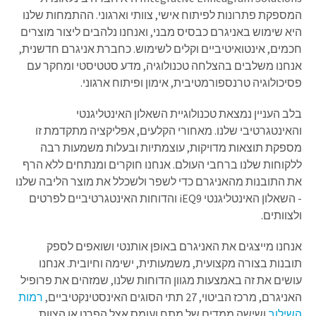
המספקת פתרונות לפיתוח אישי, צוותי וארגוני. ההתמחות שלנו
היא שימוש באניגרם כבסיס מבני, ואנחנו נלהבים ליצור מוצרים
חכמים, אינטואיטיביים וקלים לשימוש. כחברת אניגרם חדשנית,
אנחנו משלבים בהצלחה טכנולוגיה, מדע סטטיסטי ומחקר עם
פסיכולוגיה טרנספורמטיבית, אימון ופיתוח ארגוני.
בלב העניין נמצאת טכנולוגיית השאלון האינטליגנטי
והאינטגרטיבי שלנו. מאחורי הקלעים, אפליקציה מתקדמת זו
מספקת תוצאות מדויקות, עוצמתיות ובעלות משמעות רבה
ללקוחות שלנו ברחבי העולם. אנחנו חוקרים ומנתחים ללא הרף
את התובנות מהאניגרם כדי לשפר ולשכלל את מוצר הליבה שלנו
- השאלון האינטליגנטי iEQ9 והדוחות האינטגרטיביים לפרטים
ולצוותים.
אנחנו מייצגים את האניגרם באופן אותנטי ושואפים לספק
תובנות בצורה מקצועית, משמעותית, ישימה וחיובית. אנחנו
עושים את זה באמצעות מגוון הדוחות שלנו, שמזהים את פרופיל
האניגרם, מרכז הביטוי, 27 תתי הסוגים האינסטינקטיביים,
רמות
השילוב
ושישה ממדים של מתח ועומס אצל הפרט או הצוות.