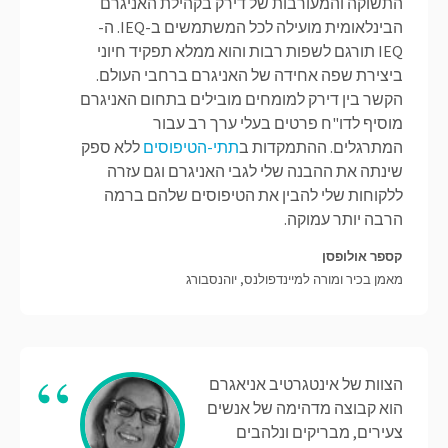
התשוקה והמעורבות של דירק בקהילת האניגרם
הבינלאומית מועילה לכל המשתמשים ב-IEQ. ה-
IEQ תורגם לשפות רבות והוא ממלא תפקיד חיוני
ביצירת שפה אחידה של האניגרם ברחבי העולם.
הקשר בין דירק למומחים מובילים בתחום האניגרם
מוסיף לדו"ח פרטים בעלי ערך רב עבור
המתרגלים. ההתמקדות ב
תתי-הטיפוסים
ללא ספק
שינתה את ההבנה שלי לגבי האניגרם וגם עזרה
ללקוחות שלי להבין את הטיפוסים שלהם ברמה
הרבה יותר עמוקה.
קספר אולופסן
מאמן בכיר ומורה למיינדפולנס, יוהנסבורג
הצוות של אינטגרטיב אניאגרם
הוא קבוצה מדהימה של אנשים
צעירים, מבריקים ונלהבים