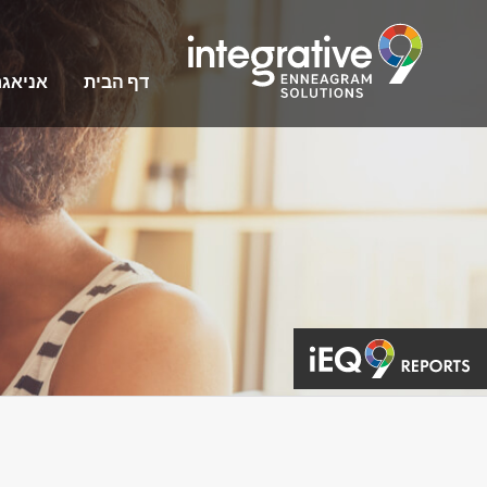
דף הבית
אניאג