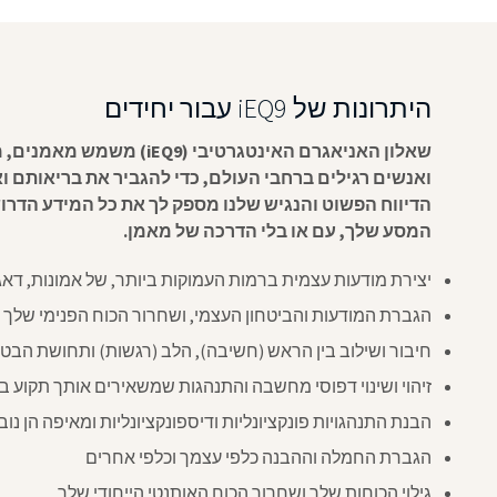
היתרונות של iEQ9 עבור יחידים
שאלון האניאגרם האינטגרטיבי (Q9
ואנשים רגילים ברחבי העולם, כדי להגביר את בריאותם 
הדיווח הפשוט והנגיש שלנו מספק לך את כל המידע הדרוש
המסע שלך, עם או בלי הדרכה של מאמן.
יצירת מודעות עצמית ברמות העמוקות ביותר, של אמונות, דאג
הגברת המודעות והביטחון העצמי, ושחרור הכוח הפנימי שלך
חיבור ושילוב בין הראש (חשיבה), הלב (רגשות) ותחושת הבטן 
זיהוי ושינוי דפוסי מחשבה והתנהגות שמשאירים אותך תקוע ב
הבנת התנהגויות פונקציונליות ודיספונקציונליות ומאיפה הן נוב
הגברת החמלה וההבנה כלפי עצמך וכלפי אחרים
גילוי הכוחות שלך ושחרור הכוח האותנטי הייחודי שלך