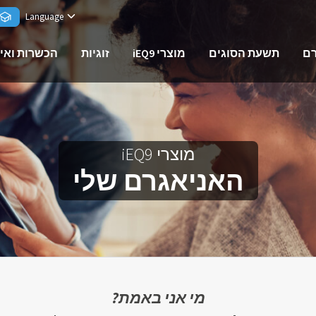
Language
רם
תשעת הסוגים
מוצרי iEQ9
זוגיות
הכשרות ואי
מוצרי iEQ9
האניאגרם שלי
מי אני באמת?