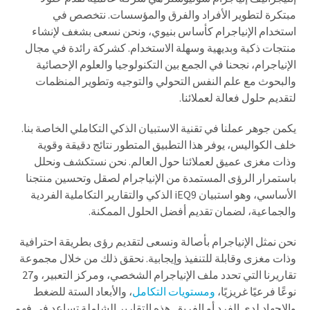
مبتكرة لتطوير الأفراد والفرق والمؤسسات. نتخصص في
استخدام الإنياجرام كأساس بنيوي، ونحن نسعى بشغف لإنشاء
منتجات ذكية وبديهية وسهلة الاستخدام. كشركة رائدة في مجال
الإنياجرام، نجحنا في الجمع بين التكنولوجيا والعلوم الإحصائية
والبحوث مع علم النفس التحولي والتوجيه وتطوير المنظمات
لتقديم حلول فعالة لعملائنا.
يكمن جوهر عملنا في تقنية الاستبيان الذكي التكاملي الخاصة بنا.
خلف الكواليس، يوفر هذا التطبيق المتطور نتائج دقيقة وقوية
وذات مغزى عميق لعملائنا حول العالم. نحن نستكشف ونحلل
باستمرار الرؤى المستمدة من الإنياجرام لصقل وتحسين منتجنا
الأساسي، وهو استبيان iEQ9 الذكي والتقارير التكاملية الفردية
والجماعية، لضمان تقديم أفضل الحلول الممكنة.
نحن نمثل الإنياجرام بأصالة ونسعى لتقديم رؤى بطريقة احترافية
وذات مغزى وقابلة للتنفيذ وإيجابية. نحقق ذلك من خلال مجموعة
تقاريرنا التي تحدد ملف الإنياجرام الشخصي، ومركز التعبير، و27
نوعًا فرعيًا غريزيًا،
ومستويات التكامل
، والأبعاد الستة للضغط
والإجهاد لدى الفرد أو الفريق. هذه التقارير الشاملة تساعد في فهم