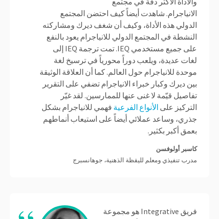
والأداة الأكثر دقة في مجتمع
الانياجرام. شاهدت أيضاً كيف احتضن المجتمع
الدولي هذه الأداة، وكيف أن شغف ديرك ومشاركته
النشطة في المجتمع الدولي للانياجرام يعود بالنفع
على جميع مستخدمي IEQ. تمت ترجمة IEQ إلى
لغات عديدة، ويلعب دوراً محورياً في ترسيخ لغة
موحدة للانياجرام حول العالم. كما أن العلاقة الوثيقة
بين ديرك وكبار خبراء الانياجرام تضفي على التقرير
تفاصيل قيّمة لا غنى عنها للممارسين. لقد غيّر
التركيز على
الأنواع الفرعية
فهمي للانياجرام بشكل
جذري، وساعد عملائي أيضاً على استيعاب أنماطهم
بعمق أكبر بكثير.
كاسبر أولوفسن
مدرب تنفيذي ومعلم لليقظة الذهنية، جوهانسبرج
فريق Integrative هو مجموعة