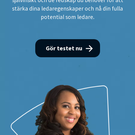
självinsikt och de redskap du behöver för att
stärka dina ledaregenskaper och nå din fulla
potential som ledare.
Gör testet nu