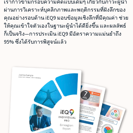
เราก้าวข้ามกรอบความคิดแบบเดิมๆ เกี่ยวกับภาวะผู้นำ
ผ่านการวิเคราะห์บุคลิกภาพและพฤติกรรมที่ฝังลึกของ
คุณอย่างรอบด้าน iEQ9 มอบข้อมูลเชิงลึกที่มีคุณค่า ช่วย
ให้คุณเข้าใจตัวเองในฐานะผู้นำได้ดียิ่งขึ้น และผลลัพธ์
ก็เป็นจริง—การประเมิน iEQ9 มีอัตราความแม่นยำถึง
95% ซึ่งได้รับการพิสูจน์แล้ว