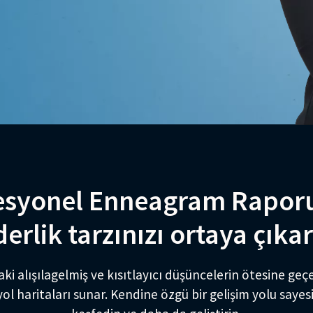
esyonel Enneagram Raporu
derlik tarzınızı ortaya çıka
aki alışılagelmiş ve kısıtlayıcı düşüncelerin ötesine geç
 yol haritaları sunar. Kendine özgü bir gelişim yolu saye