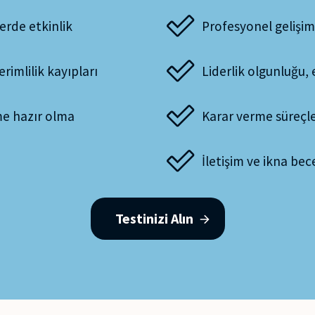
lerde etkinlik
Profesyonel gelişim
imlilik kayıpları
Liderlik olgunluğu, e
me hazır olma
Karar verme süreçle
İletişim ve ikna bece
Testinizi Alın