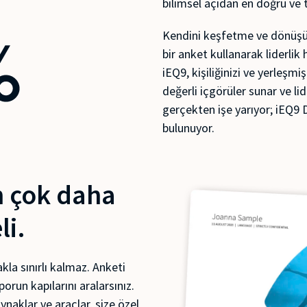
bilimsel açıdan en doğru ve t
Kendini keşfetme ve dönüşüm 
bir anket kullanarak liderli
iEQ9, kişiliğinizi ve yerleşmi
değerli içgörüler sunar ve lid
gerçekten işe yarıyor; iEQ9
bulunuyor.
en çok daha
li.
kla sınırlı kalmaz. Anketi
orun kapılarını aralarsınız.
ynaklar ve araçlar, size özel