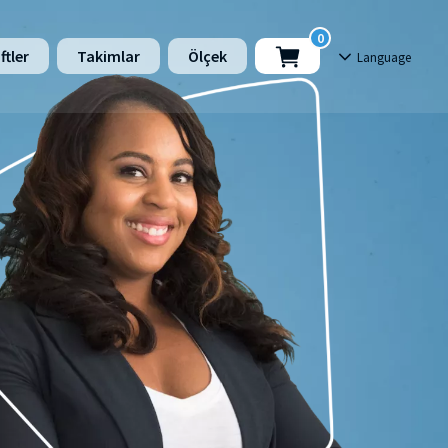
ftler
Takimlar
Ölçek
Language