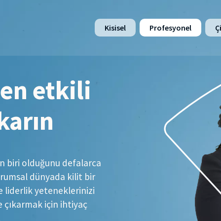
Kisisel
Profesyonel
Çi
 en etkili
ıkarın
an biri olduğunu defalarca
urumsal dünyada kilit bir
liderlik yeteneklerinizi
e çıkarmak için ihtiyaç
.