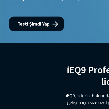
Testi Şimdi Yap
iEQ9 Prof
li
iEQ9, liderlik hakkınd
gelişim için size özel