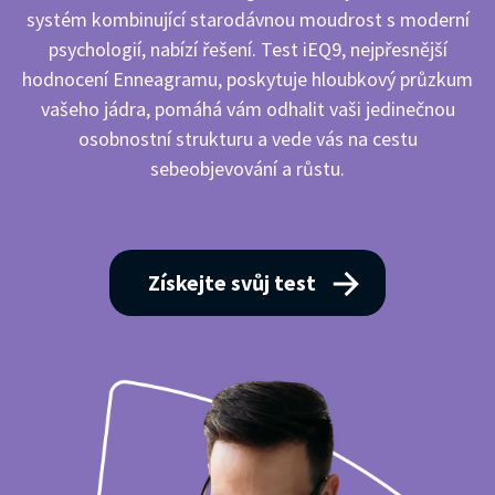
systém kombinující starodávnou moudrost s moderní
psychologií, nabízí řešení. Test iEQ9, nejpřesnější
hodnocení Enneagramu, poskytuje hloubkový průzkum
vašeho jádra, pomáhá vám odhalit vaši jedinečnou
osobnostní strukturu a vede vás na cestu
sebeobjevování a růstu.
Získejte svůj test