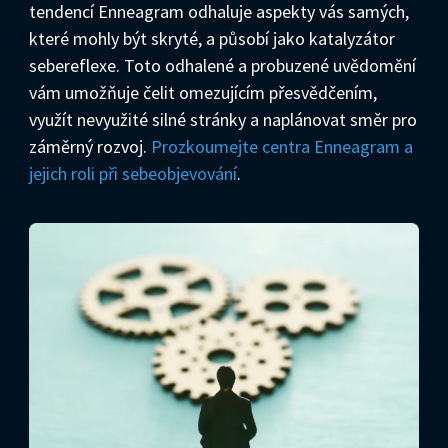
tendencí Enneagram odhaluje aspekty vás samých,
které mohly být skryté, a působí jako katalyzátor
sebereflexe. Toto odhalené a probuzené uvědomění
vám umožňuje čelit omezujícím přesvědčením,
využít nevyužité silné stránky a naplánovat směr pro
záměrný rozvoj.
Prozkoumejte centra Enneagram a
jejich roli při sebeobjevování
.