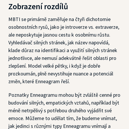
Zobrazení rozdílů
MBTI se primárně zaměřuje na čtyři dichotomie
osobnostních rysů, jako je introverze vs. extraverze,
ale neposkytuje jasnou cestu k osobnímu růstu.
Vyhledávač silných stránek, jak název napovídá,
klade důraz na identifikaci a využití silných stránek
jednotlivce, ale nemusí adekvátně řešit oblasti pro
zlepšení. Model velké pětky, i když je dobře
prozkoumán, plně nevystihuje nuance a potenciál
změn, které Enneagram řeší.
Poznatky Enneagramu mohou být zvláště cenné pro
budování silných, empatických vztahů, například být
méně netrpělivý s potřebou druhého vyjádřit své
emoce. Můžeme to udělat tím, že budeme vnímat,
jak jedinci s různými typy Enneagramu vnímají a