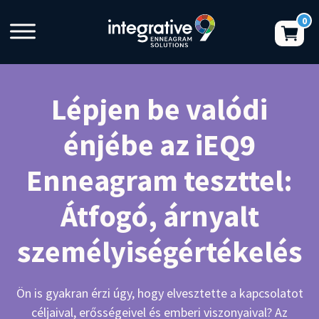
Lépjen be valódi
énjébe az iEQ9
Enneagram teszttel:
Átfogó, árnyalt
személyiségértékelés
Ön is gyakran érzi úgy, hogy elvesztette a kapcsolatot
céljaival, erősségeivel és emberi viszonyaival? Az