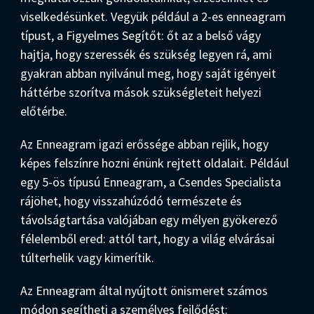
viselkedésünket. Vegyük például a 2-es enneagram
típust, a Figyelmes Segítőt: őt az a belső vágy
hajtja, hogy szeressék és szükség legyen rá, ami
gyakran abban nyilvánul meg, hogy saját igényeit
háttérbe szorítva mások szükségleteit helyezi
előtérbe.
Az Enneagram igazi erőssége abban rejlik, hogy
képes felszínre hozni énünk rejtett oldalait. Például
egy 5-ös típusú Enneagram, a Csendes Specialista
rájöhet, hogy visszahúzódó természete és
távolságtartása valójában egy mélyen gyökerező
félelemből ered: attól tart, hogy a világ elvárásai
túlterhelik vagy kimerítik.
Az Enneagram által nyújtott önismeret számos
módon segítheti a személyes fejlődést: