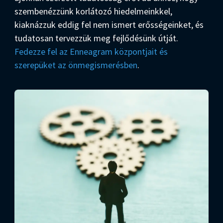
szembenézzünk korlátozó hiedelmeinkkel,
kiaknázzuk eddig fel nem ismert erősségeinket, és
tudatosan tervezzük meg fejlődésünk útját.
Fedezze fel az Enneagram központjait és
szerepüket az önmegismerésben
.