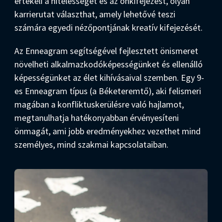
értékeli a hitelességet és az önkifejezést, olyan
karrierutat választhat, amely lehetővé teszi
számára egyedi nézőpontjának kreatív kifejezését.
Az Enneagram segítségével fejlesztett önismeret
növelheti alkalmazkodóképességünket és ellenálló
képességünket az élet kihívásaival szemben. Egy 9-
es Enneagram típus (a Béketeremtő), aki felismeri
magában a konfliktuskerülésre való hajlamot,
megtanulhatja hatékonyabban érvényesíteni
önmagát, ami jobb eredményekhez vezethet mind
személyes, mind szakmai kapcsolataiban.