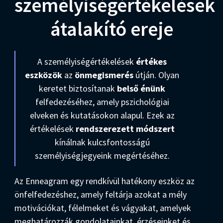
személyiségértékelések
átalakító ereje
A személyiségértékelések
értékes
eszközök
az
önmegismerés
útján. Olyan
keretet biztosítanak
belső énünk
felfedezéséhez, amely pszichológiai
elveken és kutatásokon alapul. Ezek az
értékelések
rendszerezett módszert
kínálnak kulcsfontosságú
személyiségjegyeink megértéséhez.
Az Enneagram egy rendkívül hatékony eszköz az
önfelfedezéshez, amely feltárja azokat a mély
motivációkat, félelmeket és vágyakat, amelyek
meghatározzák gondolatainkat, érzéseinket és