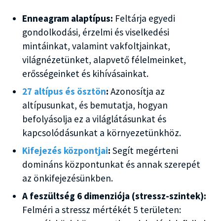
Enneagram alaptípus:
Feltárja egyedi
gondolkodási, érzelmi és viselkedési
mintáinkat, valamint vakfoltjainkat,
világnézetünket, alapvető félelmeinket,
erősségeinket és kihívásainkat.
27 altípus és ösztön
:
Azonosítja az
altípusunkat, és bemutatja, hogyan
befolyásolja ez a világlátásunkat és
kapcsolódásunkat a környezetünkhöz.
Kifejezés központjai
:
Segít megérteni
domináns központunkat és annak szerepét
az önkifejezésünkben.
A feszültség 6 dimenziója (stressz-szintek):
Felméri a stressz mértékét 5 területen: