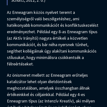
Schultz, 2012, 2. o.)
Az Enneagram közös nyelvet teremt a
személyiségről való beszélgetéshez, ami
hatékonyabb kommunikációt és konfliktuskezelést
eredményezhet. Például egy 8-as Enneagram típus
(az Aktív Irányító) nagyra értékeli a közvetlen
kommunikációt, és bár néha nyersnek tűnhet,
segíthet kollégáinak úgy alakítani kommunikációs
stílusukat, hogy minimálisra csökkentsék a
félreértéseket.
Az önismeret mellett az Enneagram erőteljes
katalizátor lehet olyan életdöntések
meghozatalában, amelyek összhangban állnak
értékeinkkel és céljainkkal. Például egy 4-es
Enneagram típus (az Intenzív Kreatív), aki mélyen