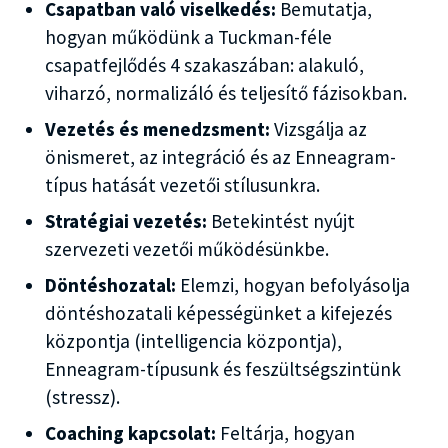
Csapatban való viselkedés:
Bemutatja,
hogyan működünk a Tuckman-féle
csapatfejlődés 4 szakaszában: alakuló,
viharzó, normalizáló és teljesítő fázisokban.
Vezetés és menedzsment:
Vizsgálja az
önismeret, az integráció és az Enneagram-
típus hatását vezetői stílusunkra.
Stratégiai vezetés:
Betekintést nyújt
szervezeti vezetői működésünkbe.
Döntéshozatal:
Elemzi, hogyan befolyásolja
döntéshozatali képességünket a kifejezés
központja (intelligencia központja),
Enneagram-típusunk és feszültségszintünk
(stressz).
Coaching kapcsolat:
Feltárja, hogyan