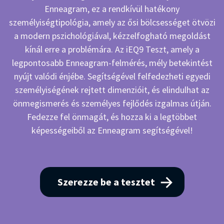
Enneagram, ez a rendkívül hatékony
személyiségtipológia, amely az ősi bölcsességet ötvözi
a modern pszichológiával, kézzelfogható megoldást
kínál erre a problémára. Az iEQ9 Teszt, amely a
legpontosabb Enneagram-felmérés, mély betekintést
nyújt valódi énjébe. Segítségével felfedezheti egyedi
személyiségének rejtett dimenzióit, és elindulhat az
önmegismerés és személyes fejlődés izgalmas útján.
Fedezze fel önmagát, és hozza ki a legtöbbet
képességeiből az Enneagram segítségével!
Szerezze be a tesztet