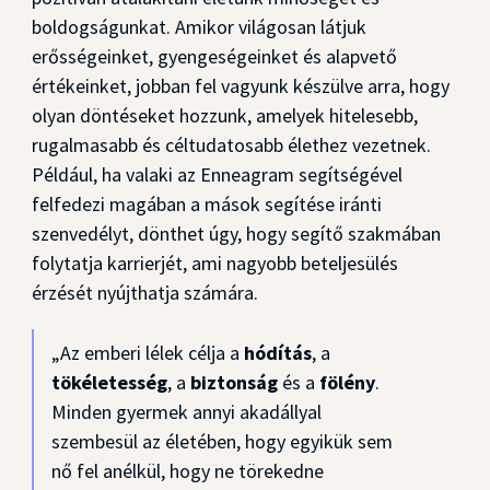
boldogságunkat. Amikor világosan látjuk
erősségeinket, gyengeségeinket és alapvető
értékeinket, jobban fel vagyunk készülve arra, hogy
olyan döntéseket hozzunk, amelyek hitelesebb,
rugalmasabb és céltudatosabb élethez vezetnek.
Például, ha valaki az Enneagram segítségével
felfedezi magában a mások segítése iránti
szenvedélyt, dönthet úgy, hogy segítő szakmában
folytatja karrierjét, ami nagyobb beteljesülés
érzését nyújthatja számára.
„Az emberi lélek célja a
hódítás
, a
tökéletesség
, a
biztonság
és a
fölény
.
Minden gyermek annyi akadállyal
szembesül az életében, hogy egyikük sem
nő fel anélkül, hogy ne törekedne