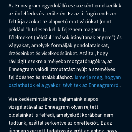
Az Enneagram egyedülálló eszközként emelkedik ki
az önfelfedezés területén. Ez az átfogó rendszer
feltárja azokat az alapvető motivációkat (mint
például "hitelesen kell kifejeznem magam"),
félelmeket (például "mások irányítanak engem") és
vágyakat, amelyek formálják gondolatainkat,
érzéseinket és viselkedésünket. Azáltal, hogy
rávilágít ezekre a mélyebb mozgatórugókra, az
Enneagram valódi útmutatást nyújt a személyes
fejlődéshez és átalakuláshoz.
Ismerje meg, hogyan
oszlathatók el a gyakori tévhitek az Enneagramról
.
Viselkedésmintáink és hajlamaink alapos
vizsgálatával az Enneagram olyan rejtett
oldalainkat is felfedi, amelyekről korábban nem
tudtunk, ezáltal serkentve az önreflexiót. Ez az
újonnan szerzett tudatosság erőt ad ahhoz, hogy