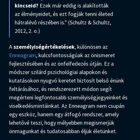
kincseid?
Ezek már eddig is alakították
az élményeidet, és ezt fogják tenni életed
hátralévő részében is." (Schultz & Schultz,
2012, 2. o.)
A
személyiségértékelések
, különösen az
Enneagram
, kulcsfontosságúak az önismeret
fejlesztésében és az önfelfedezés útján. Ez a
módszer szilárd pszichológiai alapokon és
kutatásokon nyugvó keretet biztosít belső énünk
feltárásához, és rendszerezett módon segít
megérteni legfontosabb személyiségjegyeinket és
viselkedésmintáinkat. Az Enneagram nem csupán
egy eszköz, hanem egy átfogó rendszer, amely
lehetővé teszi, hogy mélyebben megismerjük
önmagunkat és tudatosabban éljük életünket.