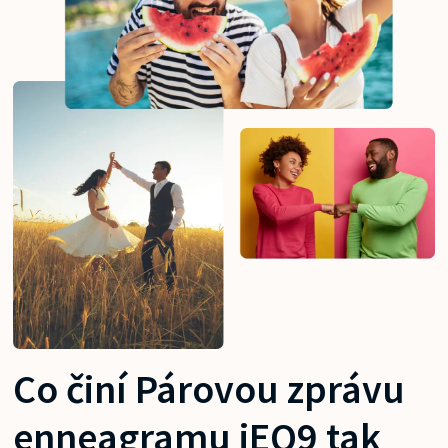
Co činí Párovou zprávu
enneagramu iEQ9 tak