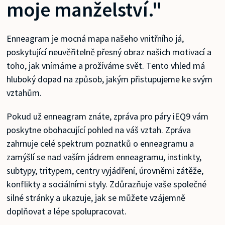
moje manželství."
Enneagram je mocná mapa našeho vnitřního já,
poskytující neuvěřitelně přesný obraz našich motivací a
toho, jak vnímáme a prožíváme svět. Tento vhled má
hluboký dopad na způsob, jakým přistupujeme ke svým
vztahům.
Pokud už enneagram znáte, zpráva pro páry iEQ9 vám
poskytne obohacující pohled na váš vztah. Zpráva
zahrnuje celé spektrum poznatků o enneagramu a
zamýšlí se nad vaším jádrem enneagramu, instinkty,
subtypy, tritypem, centry vyjádření, úrovněmi zátěže,
konflikty a sociálními styly. Zdůrazňuje vaše společné
silné stránky a ukazuje, jak se můžete vzájemně
doplňovat a lépe spolupracovat.