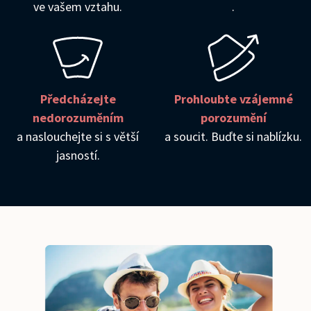
ve vašem vztahu.
.
Předcházejte
Prohloubte vzájemné
nedorozuměním
porozumění
a naslouchejte si s větší
a soucit. Buďte si nablízku.
jasností.