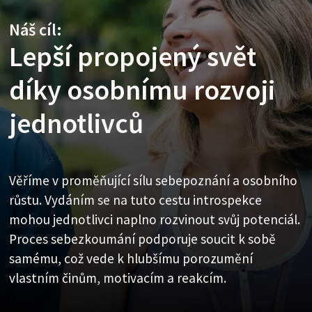
Náš cíl:
Naše poslání:
Lepší propojený svět
Odhalujeme vaše silné
díky osobnímu rozvoji
stránky a provázíme vás
Naše vize:
jednotlivců
Probuzené lidstvo, kde
na cestě k celistvosti
jsou lidé celiství,
Věříme v proměňující sílu sebepoznání a osobního
propojení a soucitní
růstu. Vydáním se na tuto cestu introspekce
Náš nástroj není jen dalším enneagramovým
mohou jednotlivci naplno rozvinout svůj potenciál.
testem osobnosti; je to světově uznávaný kompas
Proces sebezkoumání podporuje soucit k sobě
pro sebeobjevování. Přesnost je naším hlavním
samému, což vede k hlubšímu porozumění
cílem; poskytování pronikavých a
Naší vizí je osvícené lidstvo, zakořeněné v
vlastním činům, motivacím a reakcím.
transformativních výsledků je naší prioritou.
myšlenkách celistvosti, propojení a soucitu.