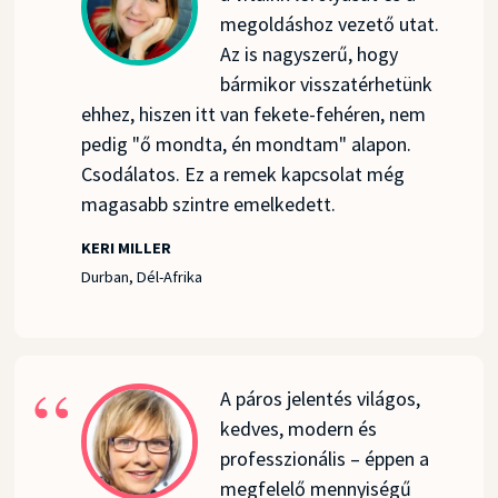
megoldáshoz vezető utat.
Az is nagyszerű, hogy
bármikor visszatérhetünk
ehhez, hiszen itt van fekete-fehéren, nem
pedig "ő mondta, én mondtam" alapon.
Csodálatos. Ez a remek kapcsolat még
magasabb szintre emelkedett.
KERI MILLER
Durban, Dél-Afrika
A páros jelentés világos,
kedves, modern és
professzionális – éppen a
megfelelő mennyiségű