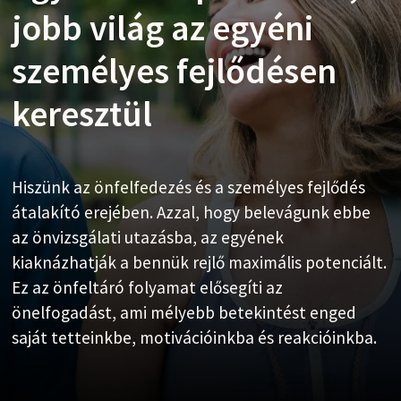
jobb világ az egyéni
benned rejlő
A mi víziónk:
személyes fejlődésen
nagyszerűséget, és
Egy ébredő emberiség,
keresztül
elkalauzolunk a
ahol az emberek
teljességhez
teljesek, kapcsolódnak
Hiszünk az önfelfedezés és a személyes fejlődés
és együttérzőek
átalakító erejében. Azzal, hogy belevágunk ebbe
az önvizsgálati utazásba, az egyének
Eszközünk nem csupán egy Enneagram
kiaknázhatják a bennük rejlő maximális potenciált.
személyiségteszt; ez egy világvezető iránytű az
Ez az önfeltáró folyamat elősegíti az
önfelfedezéshez. A pontosság a mi igazi északi
Víziónk egy megvilágosodott emberiség, amely a
önelfogadást, ami mélyebb betekintést enged
csillagunk; mélyreható, átalakító eredmények
teljesség, a kapcsolódás és az együttérzés
saját tetteinkbe, motivációinkba és reakcióinkba.
nyújtása a célállomásunk.
fogalmaiban gyökerezik.