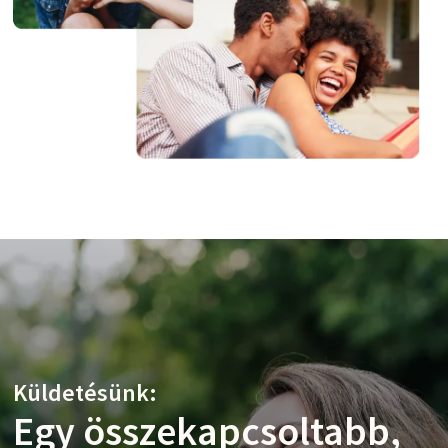
Küldetésünk:
Küldetésünk:
Egy összekapcsoltabb,
Felszínre hozzuk a