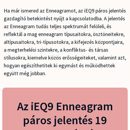
Ha már ismered az Enneagramot, az iEQ9 páros jelentés
gazdagító betekintést nyújt a kapcsolatodba. A jelentés
az Enneagram tudás teljes spektrumát felöleli, és
reflektál a mag enneagram típusaitokra, ösztöneitekre,
altípusaitokra, tri-típusotokra, a kifejezés központjaira,
a megterhelési szintekre, a konfliktus- és társas
stílusokra, kiemelve közös erősségeiteket, valamint azt,
hogyan egészíthetitek ki egymást és működhettek
együtt még jobban.
Az iEQ9 Enneagram
páros jelentés 19