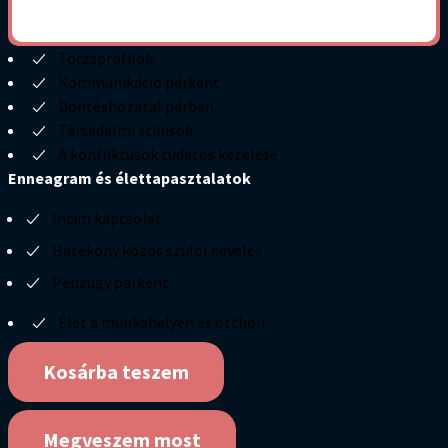
Törzsprofilok
Kommunikáció párként
Döntéshozatal párban
Társadalmi stílusok
A konfliktusok tudatos kezelése
Enneagram és élettapasztalatok
Intim kapcsolat
Hatékony közös szülői nevelés
Pénzügy párként
Élet a munkahelyen és otthon
Kosárba teszem
Megveszem most