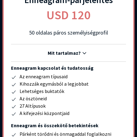
Enneagram-párjelentés
USD 120
50 oldalas páros személyiségprofil
Mit tartalmaz?
Enneagram kapcsolat és tudatosság
Az enneagram típusaid
Kihozzák egymásból a legjobbat
Lehetséges buktatók
Az ösztöneid
27 Altípusok
A kifejezési központjaid
Enneagram és összekötő betekintések
Párként törődni és önmagaddal foglalkozni