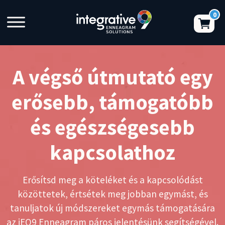
A végső útmutató egy
erősebb, támogatóbb
és egészségesebb
kapcsolathoz
Erősítsd meg a köteléket és a kapcsolódást
közöttetek, értsétek meg jobban egymást, és
tanuljatok új módszereket egymás támogatására
az iEQ9 Enneagram páros jelentésünk segítségével.