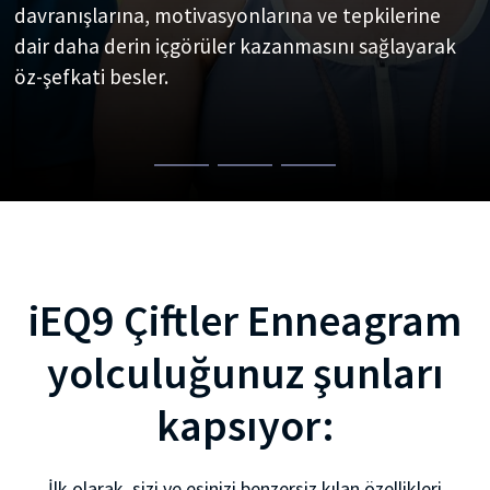
davranışlarına, motivasyonlarına ve tepkilerine
lider bir pusula. Doğruluk bizim kutup yıldızımız;
Vizyonumuz, bütünlük, bağlantı ve şefkat
dair daha derin içgörüler kazanmasını sağlayarak
sana içgörülü ve dönüştürücü sonuçlar sunmak
kavramları üzerine kurulu aydınlanmış bir
öz-şefkati besler.
nihai hedefimiz.
insanlık.
iEQ9 Çiftler Enneagram
yolculuğunuz şunları
kapsıyor:
İlk olarak, sizi ve eşinizi benzersiz kılan özellikleri