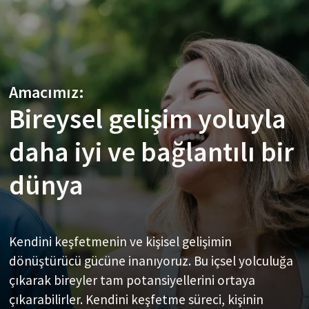
Amacımız:
Misyonumuz:
Bireysel gelişim yoluyla
Harikalarını ortaya
Vizyonumuz:
daha iyi ve bağlantılı bir
çıkarıyor ve seni
İnsanların bütün,
dünya
bütünlüğe
bağlantılı ve şefkatli
yönlendiriyoruz
olduğu uyanmış bir
Kendini keşfetmenin ve kişisel gelişimin
insanlık
dönüştürücü gücüne inanıyoruz. Bu içsel yolculuğa
çıkarak bireyler tam potansiyellerini ortaya
Aracımız sıradan bir Enneagram kişilik testi değil;
çıkarabilirler. Kendini keşfetme süreci, kişinin
kendini keşfetmene rehberlik eden dünya çapında