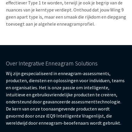
effectiever Type 1 te worden, terwijl je ook je begrip van de
nuances van je kerntype verdiept. Onthoud dat jouw Wing 9
geen apart type is, maar een smaak die rijkdom en diepgang
toevoegt aan je algehele enneagramprofiel.
Over Integrative Enneagram Solutions
Wij zijn gespecialiseerd in enneagram-assessments,
producten, diensten en oplossingen voor individuen, teams
en organisaties. Het is onze passie om intelligente,
intuïtieve en gebruiksvriendelijke producten te creëren,
ondersteund door geavanceerde assessmenttechnologie.
De kern van onze toonaangevende producten wordt
gevormd door onze iEQ9 Intelligente Vragenlijst, die
wereldwijd door enneagram-beoefenaars wordt gebruikt.