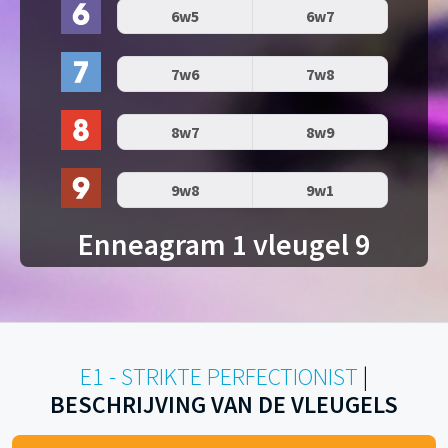
6w5
6w7
7w6
7w8
8w7
8w9
9w8
9w1
Enneagram 1 vleugel 9
E1 - STRIKTE PERFECTIONIST
|
BESCHRIJVING VAN DE VLEUGELS