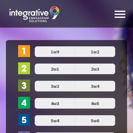
1w9
1w2
2w1
2w3
3w2
3w4
4w3
4w5
5w4
5w6