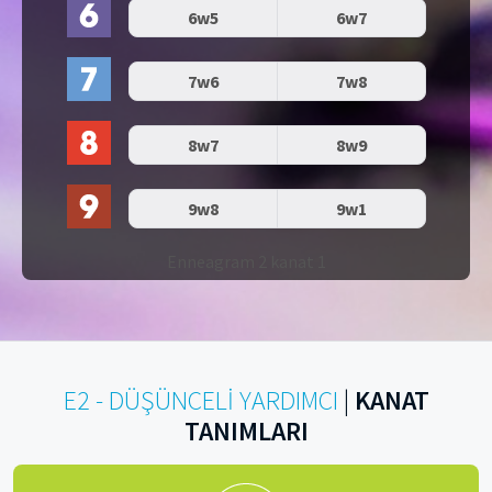
6w5
6w7
7w6
7w8
8w7
8w9
9w8
9w1
Enneagram 2 kanat 1
E2 - DÜŞÜNCELİ YARDIMCI
|
KANAT
TANIMLARI