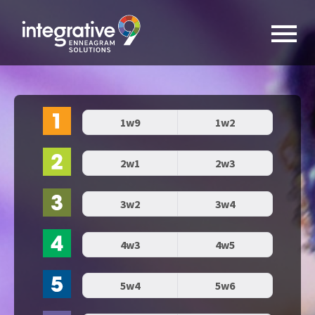
1w9
1w2
2w1
2w3
3w2
3w4
4w3
4w5
5w4
5w6