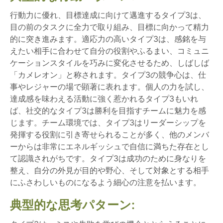
行動力に優れ、目標達成に向けて邁進するタイプ3は、
目の前のタスクに全力で取り組み、目標に向かって精力
的に突き進みます。適応力の高いタイプ3は、感銘を与
えたい相手に合わせて自分の役割やふるまい、コミュニ
ケーションスタイルを巧みに変化させるため、しばしば
「カメレオン」と称されます。タイプ3の競争心は、仕
事やレジャーの場で顕著に表れます。個人の力を試し、
達成感を味わえる活動に強く惹かれるタイプ3もいれ
ば、社交的なタイプ3は勝利を目指すチームに魅力を感
じます。チーム環境では、タイプ3はリーダーシップを
発揮する役割に引き寄せられることが多く、他のメンバ
ーからは非常にエネルギッシュで自信に満ちた存在とし
て認識されがちです。タイプ3は成功のために身なりを
整え、自分の外見が目的や野心、そして対象とする相手
にふさわしいものになるよう細心の注意を払います。
典型的な思考パターン: