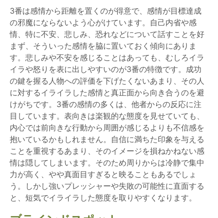
3番は感情から距離を置くのが得意で、感情が目標達成
の邪魔にならないよう心がけています。自己内省や感
情、特に不安、悲しみ、恐れなどについて話すことを好
まず、そういった感情を脇に置いておく傾向にありま
す。悲しみや不安を感じることはあっても、むしろイラ
イラや怒りを表に出しやすいのが3番の特徴です。成功
の鍵を握る人物への評価を下げたくないあまり、その人
に対するイライラした感情と真正面から向き合うのを避
けがちです。3番の感情の多くは、他者からの反応に注
目しています。表向きは楽観的な態度を見せていても、
内心では前向きな行動から周囲が感じるよりも不信感を
抱いているかもしれません。自信に満ちた印象を与える
ことを重視するあまり、そのイメージを損ねかねない感
情は隠してしまいます。そのため周りからは冷静で集中
力が高く、やや真面目すぎると映ることもあるでしょ
う。しかし強いプレッシャーや失敗の可能性に直面する
と、短気でイライラした態度を取りやすくなります。