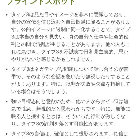
ブラインドスポット
タイプ3は見た目やイメージを非常に意識しており、
自分の宣伝を信じ込むと自己欺瞞に陥ることがありま
す。公的イメージに過剰に同一化することで、タイプ
3は本当の自分を見失い、真の自分と仕事や社会的役
割との間で混乱が生じることがあります。他の人もこ
れに気づき、タイプ3を不誠実で日和見主義的、思い
やりがないと感じるかもしれません。
タイプ3はネガティブな問題について話し合うのが苦
手で、そのような会話を急いだり無視したりすること
がよくあります。特に、批判が失敗や欠点を指摘して
いる場合はそうでしょう。
強い目標志向と意欲のため、他の人からタイプ3は短
気で性急、無視的だと思われがちです。特に、無能に
映る人と接するときは、そういった行動が激しくな
り、タイプ3の評判を落とす可能性があります。
タイプ3の自信は、確信として投影されます。確信は