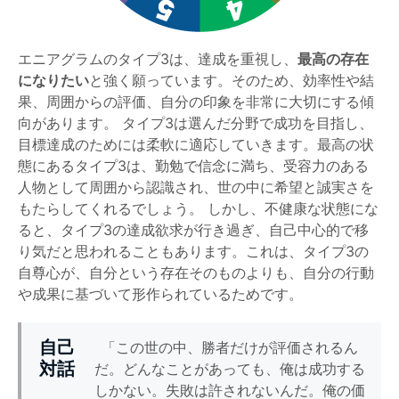
エニアグラムのタイプ3は、達成を重視し、
最高の存在
になりたい
と強く願っています。そのため、効率性や結
果、周囲からの評価、自分の印象を非常に大切にする傾
向があります。 タイプ3は選んだ分野で成功を目指し、
目標達成のためには柔軟に適応していきます。最高の状
態にあるタイプ3は、勤勉で信念に満ち、受容力のある
人物として周囲から認識され、世の中に希望と誠実さを
もたらしてくれるでしょう。 しかし、不健康な状態にな
ると、タイプ3の達成欲求が行き過ぎ、自己中心的で移
り気だと思われることもあります。これは、タイプ3の
自尊心が、自分という存在そのものよりも、自分の行動
や成果に基づいて形作られているためです。
自己
「この世の中、勝者だけが評価されるん
対話
だ。どんなことがあっても、俺は成功する
しかない。失敗は許されないんだ。俺の価