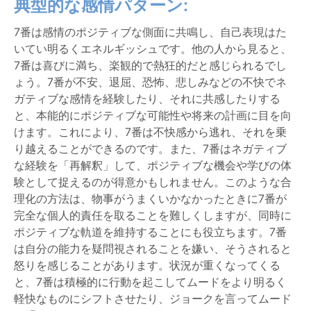
典型的な感情パターン:
7番は感情のポジティブな側面に共鳴し、自己表現はた
いてい明るくエネルギッシュです。他の人から見ると、
7番は喜びに満ち、楽観的で熱狂的だと感じられるでし
ょう。7番が不安、退屈、恐怖、悲しみなどの不快でネ
ガティブな感情を経験したり、それに共感したりする
と、本能的にポジティブな可能性や将来の計画に目を向
けます。これにより、7番は不快感から逃れ、それを乗
り越えることができるのです。また、7番はネガティブ
な経験を「再解釈」して、ポジティブな機会や学びの体
験として捉えるのが得意かもしれません。このような合
理化の方法は、物事がうまくいかなかったときに7番が
完全な個人的責任を取ることを難しくしますが、同時に
ポジティブな軌道を維持することにも役立ちます。7番
は自分の能力を疑問視されることを嫌い、そうされると
怒りを感じることがあります。状況が重くなってくる
と、7番は積極的に行動を起こしてムードをより明るく
軽快なものにシフトさせたり、ジョークを言ってムード