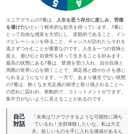
エニアグラムの7番は、
人生を思う存分に楽しみ、苦痛
を避けたい
という根本的な欲求を持っています。7番に
とって自由な感覚を大切にし、楽観的であること、イン
スピレーションを得ること、チャンスが訪れたらそれを
逃さずつかむことが重要なのです。人生を一つの冒険と
捉え、遊び心と自発性を持って生きることを好みます。
最高の状態にある7番は、禁酒を受け入れ、自分自身と
周囲の世界に心を開くことで、満足感と穏やかさを感じ
られるようになります。一方で、あまり健全でない状態
の7番は、飽くなき充足感の探求と取り残されることへ
の恐れに囚われ、衝動的で、コミットメントができず、
集中力がないように見えることがあるのです。
自己
「未来はワクワクするような可能性に満ち
対話
ているわ！全部体験したいな。私は大丈
夫、欲しいものを手に入れる価値があるん