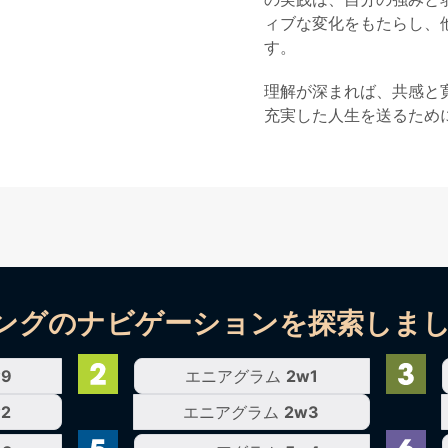
ィブな変化をもたらし、
す。
理解が深まれば、共感と
充実した人生を送るため
ングのナビゲーションを探索しまし
w9
エニアグラム
2w1
2
エニアグラム
2w3