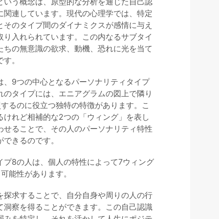
という概念は、原型的な分析を通じた自己認
に関連しています。現代の心理学では、特定
とそのタイプ間のダイナミクスが感情に与え
取り入れられています。この内なるサブタイ
たちの無意識の欲求、動機、恐れに光を当て
です。
は、9つの中心となるパーソナリティタイプ
れのタイプには、エニアグラムの図上で隣り
照するのに役立つ独特の特徴があります。こ
るけれど相補的な2つの「ウィング」を表し
わせることで、その人のパーソナリティ特性
ができるのです。
イプ8の人は、個人の特性によって7ウィング
る可能性があります。
を探求することで、自分自身や周りの人の行
て洞察を得ることができます。この自己認識
弱みを特定し、それを活かして人生にポジテ