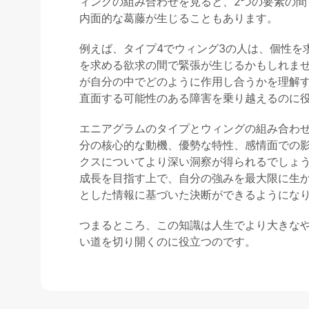
ィングの組み合わせを見ると、2つの要素の間
内面的な葛藤が生じることもあります。
例えば、タイプ4でウィング3の人は、個性を
を求める欲求の間で緊張が生じるかもしれま
が自分の中でどのように作用し合うかを理解
直面する可能性のある障害を乗り越えるのに
エニアグラムのタイプとウィングの組み合わ
分の核心的な動機、優勢な特性、感情面での
クスについてより深い洞察が得られるでしょ
成長を目指す上で、自分の強みを最大限に生
とした情報に基づいた決断ができるようにな
つまるところ、この知識は人生でより大きな
い道を切り開くのに役立つのです。