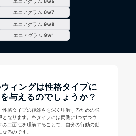
エニアグラム
6w5
エニアグラム
6w7
エニアグラム
9w8
エニアグラム
9w1
のウィングは性格タイプに
響を与えるのでしょうか？
、性格タイプの複雑さを深く理解するための強
段となります。各タイプには両側に1つずつウ
グの二面性を理解することで、自分の行動の動
になるのです。