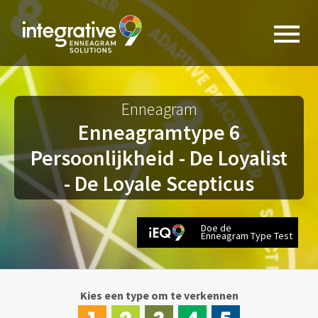
Enneagram
Enneagramtype 6
Persoonlijkheid - De Loyalist
- De Loyale Scepticus
Doe de
Enneagram Type Test
Kies een type om te verkennen