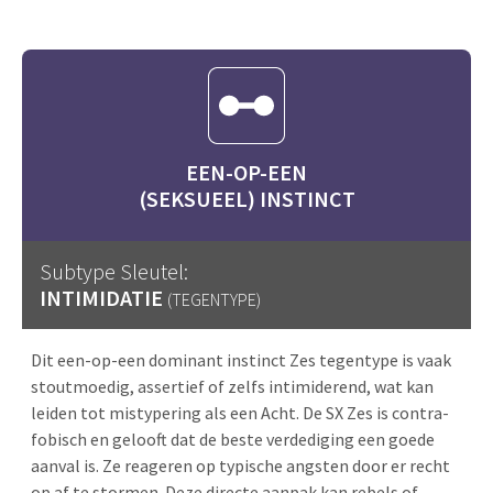
EEN-OP-EEN
(SEKSUEEL) INSTINCT
Subtype Sleutel:
INTIMIDATIE
(TEGENTYPE)
Dit een-op-een dominant instinct Zes tegentype is vaak
stoutmoedig, assertief of zelfs intimiderend, wat kan
leiden tot mistypering als een Acht. De SX Zes is contra-
fobisch en gelooft dat de beste verdediging een goede
aanval is. Ze reageren op typische angsten door er recht
op af te stormen. Deze directe aanpak kan rebels of