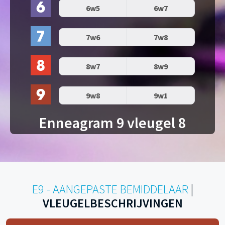
6w5
6w7
7w6
7w8
8w7
8w9
9w8
9w1
Enneagram 9 vleugel 8
E9 - AANGEPASTE BEMIDDELAAR
|
VLEUGELBESCHRIJVINGEN