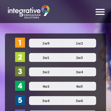
1w9
1w2
2w1
2w3
3w2
3w4
4w3
4w5
5w4
5w6