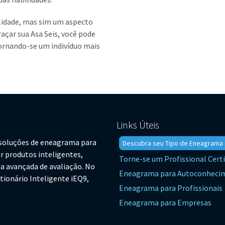
lidade, mas sim um aspecto
çar sua Asa Seis, você pode
ornando-se um indivíduo mais
Links Úteis
e soluções de eneagrama para
Descubra seu Tipo de Eneagrama 
ar produtos inteligentes,
Torne-se um Profissional Certi
ia avançada de avaliação. No
Eneagrama para Autoconheci
tionário Inteligente iEQ9,
Eneagrama para Profissionais
Eneagrama para Empresas