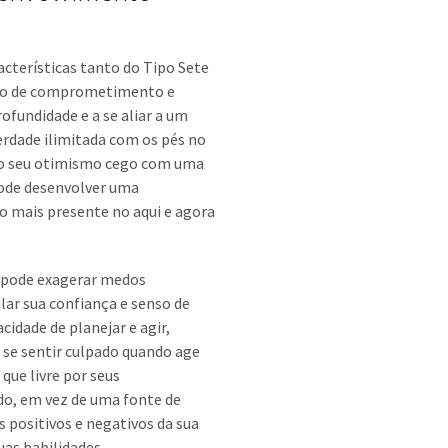
cterísticas tanto do Tipo Sete
enso de comprometimento e
ofundidade e a se aliar a um
erdade ilimitada com os pés no
ndo seu otimismo cego com uma
 pode desenvolver uma
o mais presente no aqui e agora
ê pode exagerar medos
lar sua confiança e senso de
idade de planejar e agir,
 se sentir culpado quando age
que livre por seus
do, em vez de uma fonte de
s positivos e negativos da sua
uas habilidades.