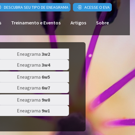
DESCUBRA SEU TIPO DE ENEAGRAMA
ACESSE O EVA
s
Treinamento e Eventos
Artigos
Sobre
Eneagrama
3w2
Eneagrama
3w4
Eneagrama
6w5
Eneagrama
6w7
Eneagrama
9w8
Eneagrama
9w1