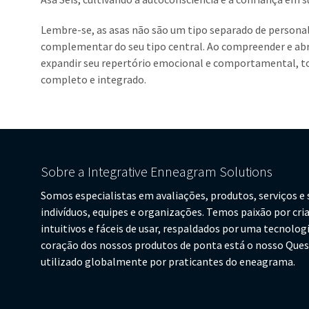
Lembre-se, as asas não são um tipo separado de persona
complementar do seu tipo central. Ao compreender e abra
expandir seu repertório emocional e comportamental, t
completo e integrado.
Sobre a Integrative Enneagram Solutions
Somos especialistas em avaliações, produtos, serviços 
indivíduos, equipes e organizações. Temos paixão por cri
intuitivos e fáceis de usar, respaldados por uma tecnolog
coração dos nossos produtos de ponta está o nosso Ques
utilizado globalmente por praticantes do eneagrama.