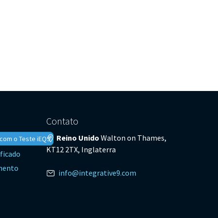
Contato
Reino Unido
Walton on Thames,
com o Teste iEQ9
KT12 2TX, Inglaterra
ficado
mento
info@integrative9.com