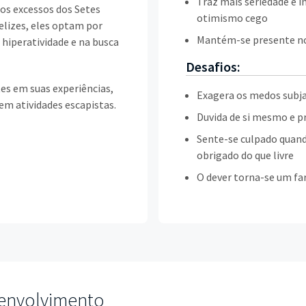
Traz mais seriedade e i
 os excessos dos Setes
otimismo cego
lizes, eles optam por
Mantém-se presente no 
 hiperatividade e na busca
Desafios:
es em suas experiências,
Exagera os medos subja
em atividades escapistas.
Duvida de si mesmo e pr
Sente-se culpado quand
obrigado do que livre
O dever torna-se um fa
envolvimento