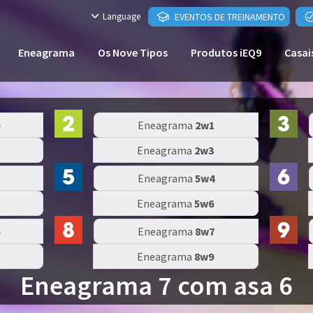
Language
EVENTOS DE TREINAMENTO
Eneagrama
Os Nove Tipos
Produtos iEQ9
Casai
Eneagrama
2w1
Eneagrama
2w3
Eneagrama
5w4
Eneagrama
5w6
Eneagrama
8w7
Eneagrama
8w9
Eneagrama 7 com asa 6