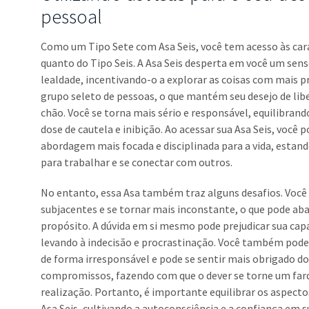
pessoal
Como um Tipo Sete com Asa Seis, você tem acesso às cara
quanto do Tipo Seis. A Asa Seis desperta em você um s
lealdade, incentivando-o a explorar as coisas com mais pr
grupo seleto de pessoas, o que mantém seu desejo de lib
chão. Você se torna mais sério e responsável, equilibra
dose de cautela e inibição. Ao acessar sua Asa Seis, você
abordagem mais focada e disciplinada para a vida, estand
para trabalhar e se conectar com outros.
No entanto, essa Asa também traz alguns desafios. Voc
subjacentes e se tornar mais inconstante, o que pode aba
propósito. A dúvida em si mesmo pode prejudicar sua capac
levando à indecisão e procrastinação. Você também pode
de forma irresponsável e pode se sentir mais obrigado do 
compromissos, fazendo com que o dever se torne um far
realização. Portanto, é importante equilibrar os aspecto
Asa Seis, cultivando a autoconsciência e a confiança em s