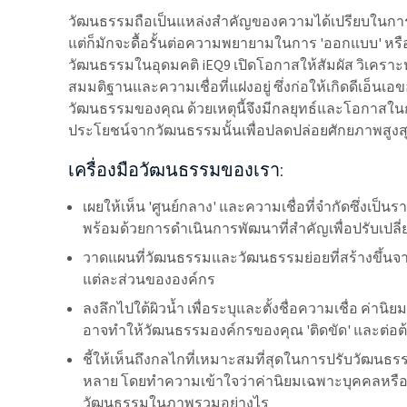
วัฒนธรรมถือเป็นแหล่งสำคัญของความได้เปรียบในการ
แต่ก็มักจะดื้อรั้นต่อความพยายามในการ 'ออกแบบ' หรือ 
วัฒนธรรมในอุดมคติ iEQ9 เปิดโอกาสให้สัมผัส วิเคราะ
สมมติฐานและความเชื่อที่แฝงอยู่ ซึ่งก่อให้เกิดดีเอ็น
วัฒนธรรมของคุณ ด้วยเหตุนี้จึงมีกลยุทธ์และโอกาสใน
ประโยชน์จากวัฒนธรรมนั้นเพื่อปลดปล่อยศักยภาพสูงส
เครื่องมือวัฒนธรรมของเรา:
เผยให้เห็น 'ศูนย์กลาง' และความเชื่อที่จำกัดซึ่งเ
พร้อมด้วยการดำเนินการพัฒนาที่สำคัญเพื่อปรับเปล
วาดแผนที่วัฒนธรรมและวัฒนธรรมย่อยที่สร้างขึ้นจา
แต่ละส่วนขององค์กร
ลงลึกไปใต้ผิวน้ำ เพื่อระบุและตั้งชื่อความเชื่อ ค่านิย
อาจทำให้วัฒนธรรมองค์กรของคุณ 'ติดขัด' และต่อต
ชี้ให้เห็นถึงกลไกที่เหมาะสมที่สุดในการปรับวัฒนธ
หลาย โดยทำความเข้าใจว่าค่านิยมเฉพาะบุคคลหรือกล
วัฒนธรรมในภาพรวมอย่างไร