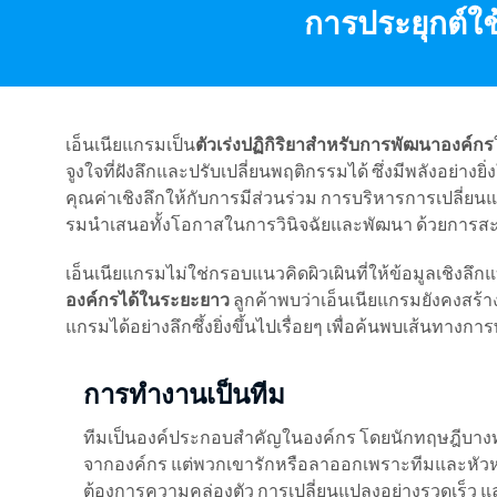
การประยุกต์ใช
เอ็นเนียแกรมเป็น
ตัวเร่งปฏิกิริยาสำหรับการพัฒนาองค์กร
จูงใจที่ฝังลึกและปรับเปลี่ยนพฤติกรรมได้ ซึ่งมีพลังอย่าง
คุณค่าเชิงลึกให้กับการมีส่วนร่วม การบริหารการเปลี่ยน
รมนำเสนอทั้งโอกาสในการวินิจฉัยและพัฒนา ด้วยการสะ
เอ็นเนียแกรมไม่ใช่กรอบแนวคิดผิวเผินที่ให้ข้อมูลเชิงลึ
องค์กรได้ในระยะยาว
ลูกค้าพบว่าเอ็นเนียแกรมยังคงสร้
แกรมได้อย่างลึกซึ้งยิ่งขึ้นไปเรื่อยๆ เพื่อค้นพบเส้นทางก
การทำงานเป็นทีม
ทีมเป็นองค์ประกอบสำคัญในองค์กร โดยนักทฤษฎีบางท่
จากองค์กร แต่พวกเขารักหรือลาออกเพราะทีมและหั
ต้องการความคล่องตัว การเปลี่ยนแปลงอย่างรวดเร็ว 