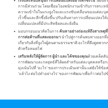
เร่งและสนับสนุนการเปลี่ยนแปลงอย่างลึกซึ้งใน
วัฒนธร
การมีส่วนร่วม โดยเชื่อมโยงพนักงานเข้ากับการตระหนักร
ความเข้าใจในแรงจูงใจและแรงขับเคลื่อนของแต่ละบุคค
เร็วขึ้นและลึกซึ้งยิ่งขึ้น ปรับเส้นทางการเปลี่ยนแปลง
เปลี่ยนแปลงที่มีประสิทธิผลและยั่งยืน
มอบกรอบแนวคิดในการ
ค้นหาอย่างถ่องแท้ถึงสาเหตุที
การต่อต้านที่แสดงออกมา
นำไปสู่การค้นพบทางออกที่สร
เกี่ยวกับสิ่งที่จูงใจผู้คนตามธรรมชาติ อะไรที่ดึงดูด
ตัวหรือหมดไฟ
เสริมพลังให้ผู้จัดการ ผู้นำ และโค้ชของคุณ
ด้วยเคล็ดล
การพัฒนาและกลยุทธ์ที่ได้ผลสำหรับแต่ละบุคคลหรือกลุ่
มุ่งเน้นไปที่ 'อะไร' ของการประเมินเท่านั้น แต่ยังให้ข
'แล้วไง ต่อไปทำอย่างไร' ของการพัฒนาเพื่อก้าวต่อไปข