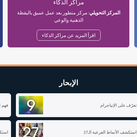
مراكز الذكاء
المركز التحويلي
: مركز متطور بعد عمل عميق باليقظة
الذهنية والوعي
اقرأ المزيد عن مراكز الذكاء
الإبحار
تعرّف على الإنياجرام
فهم ا
استكشف الأنماط الفرعية الـ27
استك