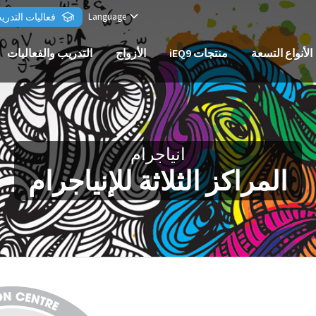
Language
فعاليات التدري
الأنواع التسعة
منتجات iEQ9
الأزواج
التدريب والفعاليات
انياجرام
المراكز الثلاثة للإنياجرام