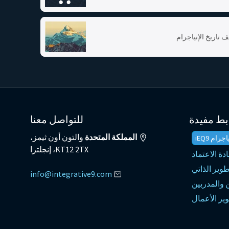
 تاريخ الإنياجرام
بط مفيدة
للتواصل معنا
المملكة المتحدة
والتون أون ثيمز،
ام iEQ9
KT12 2TX، إنجلترا
ة الاعتماد
تطوير الذاتي
info@integrative9.com
ن والمدربين
وير الأعمال