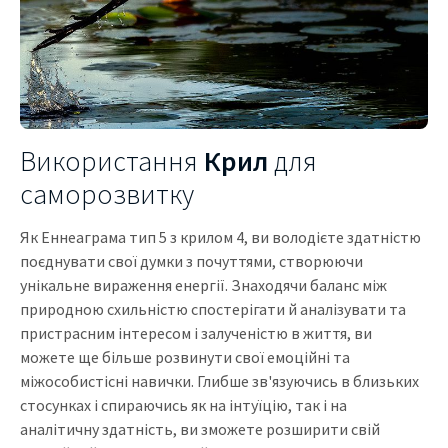
Використання
Крил
для
саморозвитку
Як Еннеаграма тип 5 з крилом 4, ви володієте здатністю
поєднувати свої думки з почуттями, створюючи
унікальне вираження енергії. Знаходячи баланс між
природною схильністю спостерігати й аналізувати та
пристрасним інтересом і залученістю в життя, ви
можете ще більше розвинути свої емоційні та
міжособистісні навички. Глибше зв'язуючись в близьких
стосунках і спираючись як на інтуїцію, так і на
аналітичну здатність, ви зможете розширити свій