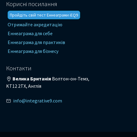
Корисні посилання
Пройдіть свій тест Еннеаграми iEQ9
Отримайте акредитацію
Еннеаграма для себе
Еннеаграма для практиків
Еннеаграма для бізнесу
Контакти
Велика Британія
Волтон-он-Темз,
KT12 2TX, Англія
info@integrative9.com