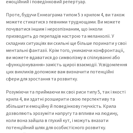
емоційний і поведінковий репертуар.
Проте, будучи Еннеаграма типом 5 з крилом 4, ви також
можете стикатися з певними труднощами. Ви можете
почуватися іншим і нерозпізнаним, що інколи
призводить до перепадів настрою та меланхолії. У
складних ситуаціях ви схильні ще більше поринати у свої
ментальні фантазії. Крім того, уникаючи конфронтації,
ви можете вдаватися до символізму в спілкуванні або
«функціонування» замість щирої взаємодії. Усвідомлення
цих викликів допоможе вам визначити потенційні
сфери для зростання та розвитку.
Розуміючи та приймаючи як свої риси типу 5, так і якості
крила 4, ви здатні розширити свою перспективу та
збільшити емоційну й поведінкову гнучкість. Крила
дозволяють зрозуміти напругу та впливи на людину,
коли вона зайшла в глухий кут, і можуть вказати
потенційний шлях для особистісного розвитку.