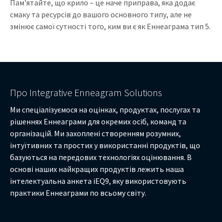
Пам'ятайте, що крило – це наче приправа, яка додає
смаку та ресурсів до вашого основного типу, але не
змінює самої сутності того, ким ви є як Еннеаграма тип 5.
Про Integrative Enneagram Solutions
Ми спеціалізуємося на оцінках, продуктах, послугах та
рішеннях Еннеаграми для окремих осіб, команд та
організацій. Ми захоплені створенням розумних,
інтуїтивних та простих у використанні продуктів, що
базуються на передових технологіях оцінювання. В
основі наших найкращих продуктів лежить наша
інтелектуальна анкета iEQ9, яку використовують
практики Еннеаграми по всьому світу.