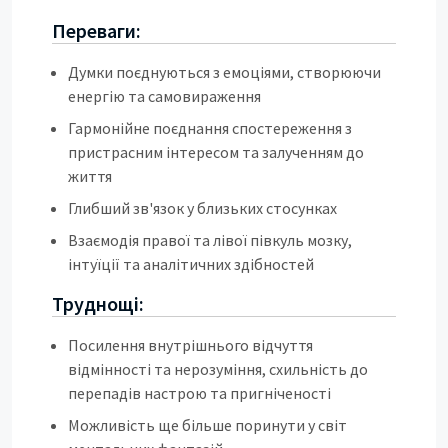
Переваги:
Думки поєднуються з емоціями, створюючи
енергію та самовираження
Гармонійне поєднання спостереження з
пристрасним інтересом та залученням до
життя
Глибший зв'язок у близьких стосунках
Взаємодія правої та лівої півкуль мозку,
інтуїції та аналітичних здібностей
Труднощі:
Посилення внутрішнього відчуття
відмінності та нерозуміння, схильність до
перепадів настрою та пригніченості
Можливість ще більше поринути у світ