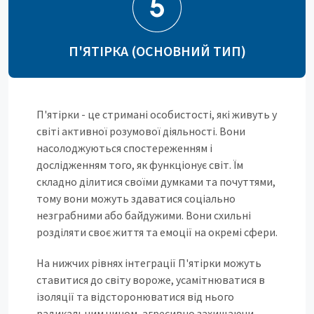
П'ЯТІРКА (ОСНОВНИЙ ТИП)
П'ятірки - це стримані особистості, які живуть у
світі активної розумової діяльності. Вони
насолоджуються спостереженням і
дослідженням того, як функціонує світ. Їм
складно ділитися своїми думками та почуттями,
тому вони можуть здаватися соціально
незграбними або байдужими. Вони схильні
розділяти своє життя та емоції на окремі сфери.
На нижчих рівнях інтеграції П'ятірки можуть
ставитися до світу вороже, усамітнюватися в
ізоляції та відсторонюватися від нього
радикальним чином, агресивно захищаючи