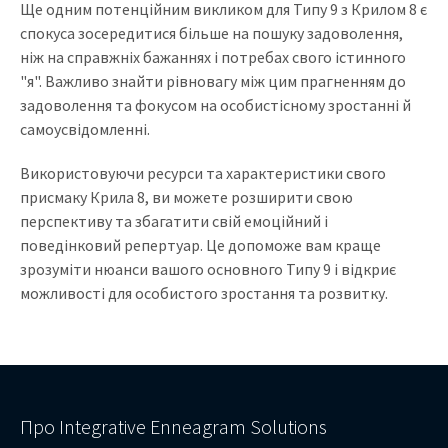
Ще одним потенційним викликом для Типу 9 з Крилом 8 є
спокуса зосередитися більше на пошуку задоволення,
ніж на справжніх бажаннях і потребах свого істинного
"я". Важливо знайти рівновагу між цим прагненням до
задоволення та фокусом на особистісному зростанні й
самоусвідомленні.
Використовуючи ресурси та характеристики свого
присмаку Крила 8, ви можете розширити свою
перспективу та збагатити свій емоційний і
поведінковий репертуар. Це допоможе вам краще
зрозуміти нюанси вашого основного Типу 9 і відкриє
можливості для особистого зростання та розвитку.
Про Integrative Enneagram Solutions