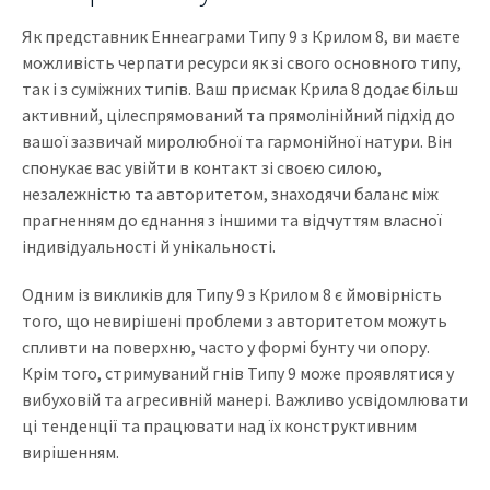
Як представник Еннеаграми Типу 9 з Крилом 8, ви маєте
можливість черпати ресурси як зі свого основного типу,
так і з суміжних типів. Ваш присмак Крила 8 додає більш
активний, цілеспрямований та прямолінійний підхід до
вашої зазвичай миролюбної та гармонійної натури. Він
спонукає вас увійти в контакт зі своєю силою,
незалежністю та авторитетом, знаходячи баланс між
прагненням до єднання з іншими та відчуттям власної
індивідуальності й унікальності.
Одним із викликів для Типу 9 з Крилом 8 є ймовірність
того, що невирішені проблеми з авторитетом можуть
спливти на поверхню, часто у формі бунту чи опору.
Крім того, стримуваний гнів Типу 9 може проявлятися у
вибуховій та агресивній манері. Важливо усвідомлювати
ці тенденції та працювати над їх конструктивним
вирішенням.