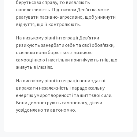
беруться за справу, то виявляють
наполегливість. Під тиском Дев'ятка може
реагувати пасивно-агресивно, щоб уникнути
відчуття, що її контролюють.
На низькому рівні інтеграції Дев'ятки
ризикують занедбати себе та свої обов'язки,
оскільки вони борються з низькою
самооцінкою і настільки пригнічують гнів, що
живуть в ілюзіях.
На високому рівні інтеграції вони здатні
виражати незалежність і парадоксальну
енергію умиротвореності та життєвої сили.
Вони демонструють самоповагу, діючи
усвідомлено та автономно.