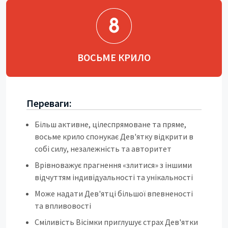
ВОСЬМЕ КРИЛО
Переваги:
Більш активне, цілеспрямоване та пряме,
восьме крило спонукає Дев'ятку відкрити в
собі силу, незалежність та авторитет
Врівноважує прагнення «злитися» з іншими
відчуттям індивідуальності та унікальності
Може надати Дев'ятці більшої впевненості
та впливовості
Сміливість Вісімки приглушує страх Дев'ятки