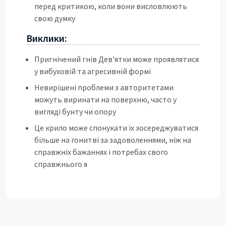
перед критикою, коли вони висловлюють
свою думку
Виклики:
Пригнічений гнів Дев'ятки може проявлятися
у вибуховій та агресивній формі
Невирішені проблеми з авторитетами
можуть виринати на поверхню, часто у
вигляді бунту чи опору
Це крило може спонукати їх зосереджуватися
більше на гонитві за задоволеннями, ніж на
справжніх бажаннях і потребах свого
справжнього я